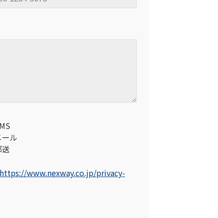
MS
メール
郵送
https://www.nexway.co.jp/privacy-