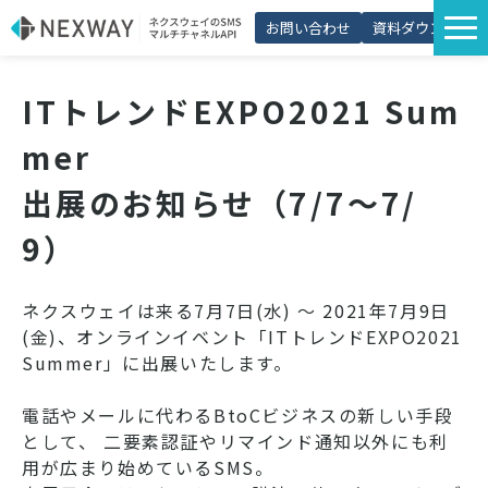
お問い合わせ
資料ダウンロード
サービス一覧
ITトレンドEXPO2021 Sum
選ばれる理由
mer
プラン・価格
出展のお知らせ（7/7～7/
導入事例
9）
活用シーン
コラム
ネクスウェイは来る7月7日(水) ～ 2021年7月9日
(金)、オンラインイベント「ITトレンドEXPO2021
パートナー制度
Summer」に出展いたします。
電話やメールに代わるBtoCビジネスの新しい手段
として、 二要素認証やリマインド通知以外にも利
用が広まり始めているSMS。