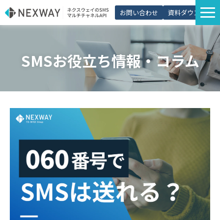
お問い合わせ
資料ダウンロード
サービス一覧
SMSお役立ち情報・コラム
選ばれる理由
プラン・価格
導入事例
活用シーン
コラム
パートナー制度