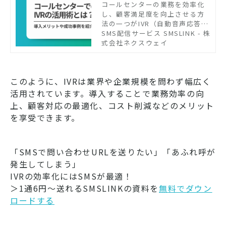
ットや成功事例を紹介
コールセンターの業務を効率化
し、顧客満足度を向上させる方
法の一つがIVR（自動音声応答）
の導入です。IVRを活用すれば、
SMS配信サービス SMSLINK - 株
オペレーターの負担を軽減し、
式会社ネクスウェイ
入電対応の最適化が可能になり
ます。しかし、適切に設計しな
いと顧客体験が低下するリスク
このように、IVRは業界や企業規模を問わず幅広く
もあります。 本記事では、IVR
の仕組みや機能、導入メリッ
活用されています。導入することで業務効率の向
ト・デメリット、成功事例を紹
上、顧客対応の最適化、コスト削減などのメリット
介し、コールセンターの改善に
を享受できます。
役立つ情報を提供します。
「SMSで問い合わせURLを送りたい」「あふれ呼が
発生してしまう」
IVRの効率化にはSMSが最適！
＞1通6円～送れるSMSLINKの資料を
無料でダウン
ロードする