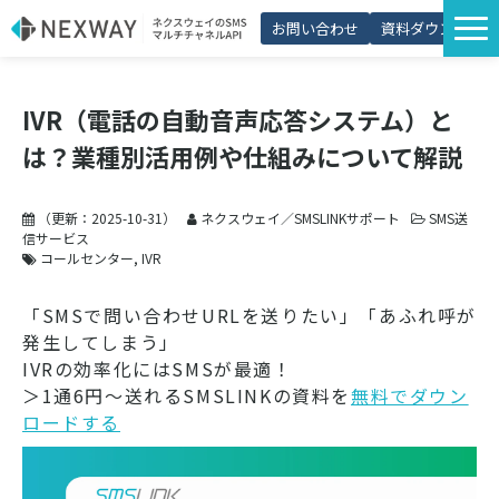
お問い合わせ
資料ダウンロード
サービス一覧
IVR（電話の自動音声応答システム）と
選ばれる理由
は？業種別活用例や仕組みについて解説
プラン・価格
導入事例
（更新：
2025-10-31
）
ネクスウェイ／SMSLINKサポート
SMS送
信サービス
活用シーン
コールセンター
IVR
コラム
「SMSで問い合わせURLを送りたい」「あふれ呼が
発生してしまう」
パートナー制度
IVRの効率化にはSMSが最適！
＞1通6円～送れるSMSLINKの資料を
無料でダウン
ロードする