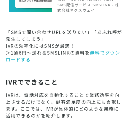
の導入です。IVRを活用すれば、
SMS配信サービス SMSLINK - 株
オペレーターの負担を軽減し、
式会社ネクスウェイ
入電対応の最適化が可能になり
ます。しかし、適切に設計しな
いと顧客体験が低下するリスク
「SMSで問い合わせURLを送りたい」「あふれ呼が
もあります。 本記事では、IVR
の仕組みや機能、導入メリッ
発生してしまう」
ト・デメリット、成功事例を紹
IVRの効率化にはSMSが最適！
介し、コールセンターの改善に
＞1通6円～送れるSMSLINKの資料を
無料でダウン
役立つ情報を提供します。
ロードする
IVRでできること
IVRは、電話対応を自動化することで業務効率を向
上させるだけでなく、顧客満足度の向上にも貢献し
ます。ここでは、IVRが具体的にどのような業務に
活用できるのかを紹介します。