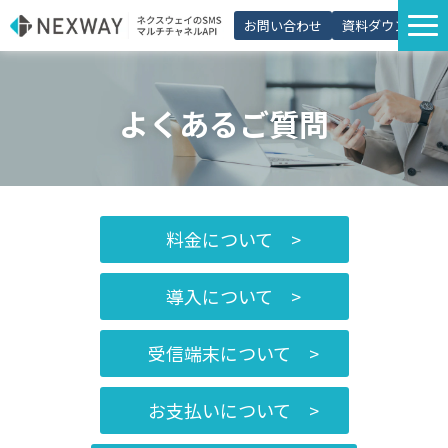
お問い合わせ
資料ダウンロード
サービス一覧
よくあるご質問
選ばれる理由
プラン・価格
導入事例
活用シーン
料金について >
コラム
導入について >
パートナー制度
受信端末について >
お支払いについて >