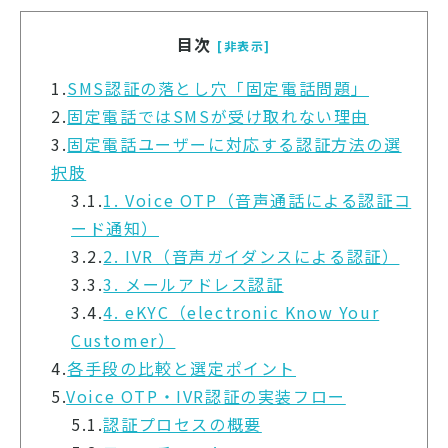
目次
[非表示]
1.
SMS認証の落とし穴「固定電話問題」
2.
固定電話ではSMSが受け取れない理由
3.
固定電話ユーザーに対応する認証方法の選
択肢
3.1.
1. Voice OTP（音声通話による認証コ
ード通知）
3.2.
2. IVR（音声ガイダンスによる認証）
3.3.
3. メールアドレス認証
3.4.
4. eKYC（electronic Know Your
Customer）
4.
各手段の比較と選定ポイント
5.
Voice OTP・IVR認証の実装フロー
5.1.
認証プロセスの概要