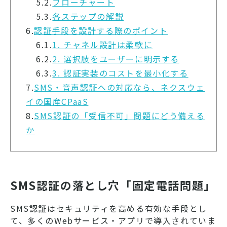
5.2.
フローチャート
5.3.
各ステップの解説
6.
認証手段を設計する際のポイント
6.1.
1. チャネル設計は柔軟に
6.2.
2. 選択肢をユーザーに明示する
6.3.
3. 認証実装のコストを最小化する
7.
SMS・音声認証への対応なら、ネクスウェ
イの国産CPaaS
8.
SMS認証の「受信不可」問題にどう備える
か
SMS認証の落とし穴「固定電話問題」
SMS認証はセキュリティを高める有効な手段とし
て、多くのWebサービス・アプリで導入されていま