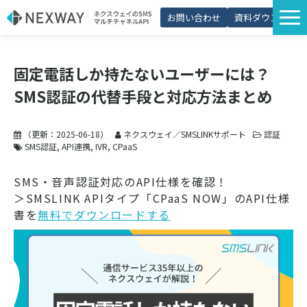
お問い合わせ
資料ダウンロード
サービス一覧
固定電話しか持たないユーザーには？
選ばれる理由
SMS認証の代替手段と対応方法まとめ
プラン・価格
導入事例
（更新：
2025-06-18
）
ネクスウェイ／SMSLINKサポート
認証
SMS認証
API連携
IVR
CPaaS
活用シーン
SMS・音声認証対応のAPI仕様を確認！
コラム
＞SMSLINK APIタイプ「CPaaS NOW」のAPI仕様
書を
無料でダウンロードする
パートナー制度