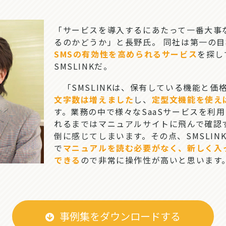
「サービスを導入するにあたって一番大事
るのかどうか」と長野氏。 同社は第一の
SMSの有効性を高められるサービス
を探し
SMSLINKだ。
「SMSLINKは、保有している機能と価
文字数は増えました
し、
定型文機能を使え
す
。業務の中で様々なSaaSサービスを利
れるまではマニュアルサイトに飛んで確認
倒に感じてしまいます。その点、SMSLI
で
マニュアルを読む必要がなく、新しく入
できる
ので非常に操作性が高いと思います
事例集をダウンロードする