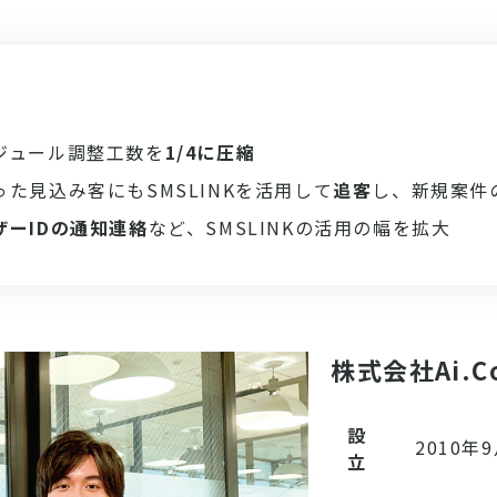
ジュール調整工数を
1/4に圧縮
た見込み客にもSMSLINKを活用して
追客
し、新規案件
ザーIDの通知連絡
など、SMSLINKの活用の幅を拡大
株式会社Ai.Co
設
2010年
立