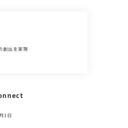
の創出を実現
nnect
9月1日