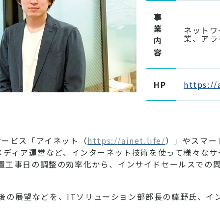
事
業
ネットワ
業、アラ
内
容
HP
https://
ービス「アイネット（
https://ainet.life/
）」やスマー
メディア運営など、インターネット技術を使って様々な
ット設置工事日の調整の効率化から、インサイドセールスでの問
今後の展望などを、ITソリューション部部長の藤野氏、