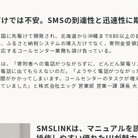
けでは不安。SMSの到達性と迅速性に
に先駆けて開発され、北海道から沖縄まで680以上の
は、ふるさと納税システムの導入だけでなく、寄附金受領
対応するコールセンター業務も請け負っている。
は、「寄附者への電話がつながらずに、どんどん架電リ
か電話に出てもらえないのだ。「ようやく電話がつながっ
時間がかかってしまいます。コールセンターのタスクが増
ていました」と株式会社エッグ 営業部 営業一課 課長 大
SMSLINKは、マニュアル
操作しやすい優れたUIが魅力