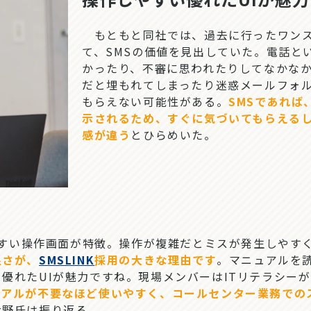
もともと同社では、過去に行ったワンス
て、SMSの価値を見出していた。電話と
かったり、不審に思われたりしてなかな
だと埋もれてしまったり迷惑メールフォ
もらえない可能性がある。
SMSであれ
示されるため、すぐに気づいてもらえる
感が違う
とひらめいた。
すい操作画面が特徴。操作が複雑だとミスが発生しやす
良さが、
SMSLINK
採用の大きな理由です
。マニュアルを
優れたUIが魅力ですね。現場メンバーはITリテラシー
ュアルが不要なほど使いやすく、コールセンター業務での
大野氏は振り返る。