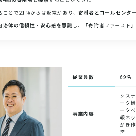
ることで21%からは返電があり、
寄附者とコールセンタ
自治体の信頼性・安心感を意識
し、「寄附者ファースト
従業員数
69名
システ
ーク構
ータベ
事業内容
報ネッ
がき作
営