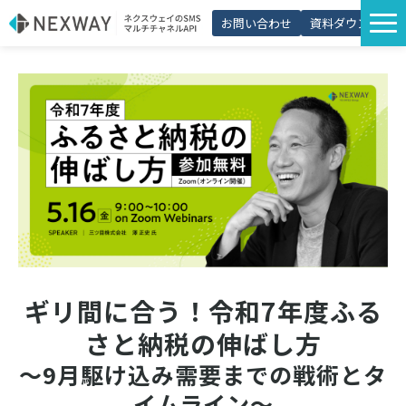
お問い合わせ
資料ダウンロード
サービス一覧
選ばれる理由
プラン・価格
導入事例
活用シーン
コラム
パートナー制度
ギリ間に合う！令和7年度ふる
さと納税の伸ばし方
～9月駆け込み需要までの戦術とタ
イムライン～