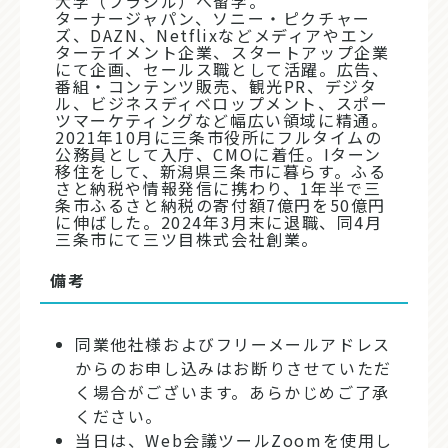
大学（ブラジル）へ留学。
ターナージャパン、ソニー・ピクチャー
ズ、DAZN、Netflixなどメディアやエン
ターテイメント企業、スタートアップ企業
にて企画、セールス職として活躍。広告、
番組・コンテンツ販売、観光PR、デジタ
ル、ビジネスディベロップメント、スポー
ツマーケティングなど幅広い領域に精通。
2021年10月に三条市役所にフルタイムの
公務員として入庁、CMOに着任。Iターン
移住をして、新潟県三条市に暮らす。ふる
さと納税や情報発信に携わり、1年半で三
条市ふるさと納税の寄付額7億円を50億円
に伸ばした。2024年3月末に退職、同4月
三条市にて三ツ目株式会社創業。
備考
同業他社様およびフリーメールアドレス
からのお申し込みはお断りさせていただ
く場合がございます。あらかじめご了承
ください。
当日は、Web会議ツールZoomを使用し