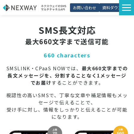
お問い合わせ
資料ダウンロード
サービス一覧
SMS長文対応
選ばれる理由
最大660文字まで送信可能
プラン・価格
660 characters
導入事例
SMSLINK・CPaaS NOWでは、
最大660文字までの
活用シーン
長文メッセージを、分割することなく1メッセージ
コラム
でお届け
することができます。
パートナー制度
視認性の高いSMSで、丁寧な文章や補足情報もメッ
セージで伝えることで、
受け手に対し、情報をしっかりと伝えることが可能
になります。