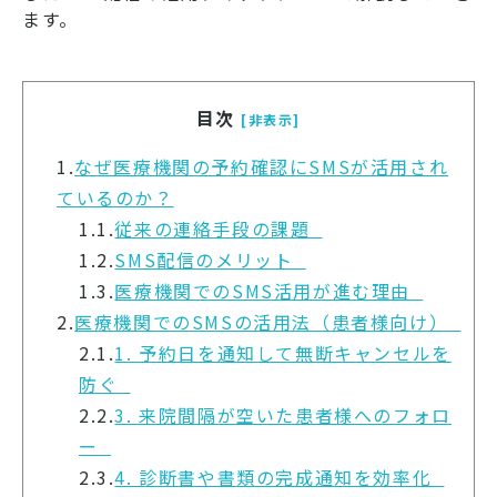
ます。
目次
[非表示]
1.
なぜ医療機関の予約確認にSMSが活用され
ているのか？
1.1.
従来の連絡手段の課題
1.2.
SMS配信のメリット
1.3.
医療機関でのSMS活用が進む理由
2.
医療機関でのSMSの活用法（患者様向け）
2.1.
1. 予約日を通知して無断キャンセルを
防ぐ
2.2.
3. 来院間隔が空いた患者様へのフォロ
ー
2.3.
4. 診断書や書類の完成通知を効率化