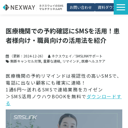
お問い合わせ
資料ダウンロード
サービス一覧
医療機関での予約確認にSMSを活用！患
選ばれる理由
者様向け・職員向けの活用法を紹介
プラン・価格
導入事例
（更新：
2024-12-26
）
ネクスウェイ／SMSLINKサポート
無断キャンセル対策
重要な連絡
リマインド
医療ヘルスケア
活用シーン
医療機関の予約リマインドは視認性の高いSMSで、
コラム
電話に出ない顧客にも確実に連絡！
1通6円～送れるSMSで連絡業務をカイゼン
パートナー制度
＞SMS活用ノウハウBOOKを無料で
ダウンロードす
る