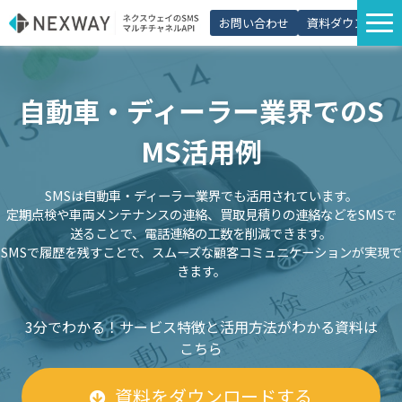
お問い合わせ
資料ダウンロード
サービス一覧
自動車・ディーラー業界でのS
選ばれる理由
プラン・価格
MS活用例
導入事例
SMSは自動車・ディーラー業界でも活用されています。
活用シーン
定期点検や車両メンテナンスの連絡、買取見積りの連絡などをSMSで
送ることで、電話連絡の工数を削減できます。
コラム
SMSで履歴を残すことで、スムーズな顧客コミュニケーションが実現で
きます。
パートナー制度
3分でわかる！サービス特徴と活用方法がわかる資料は
こちら
資料をダウンロードする