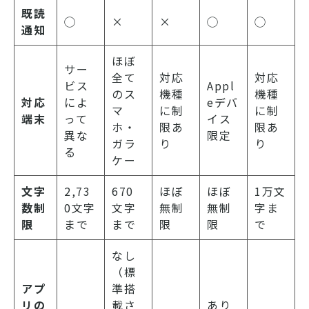
既読
◯
×
×
◯
◯
通知
ほぼ
サー
全て
対応
対応
ビス
Appl
のス
機種
機種
対応
によ
eデバ
マ
に制
に制
端末
って
イス
ホ・
限あ
限あ
異な
限定
ガラ
り
り
る
ケー
文字
2,73
670
ほぼ
ほぼ
1万文
数制
0文字
文字
無制
無制
字ま
限
まで
まで
限
限
で
なし
（標
アプ
準搭
リの
載さ
あり