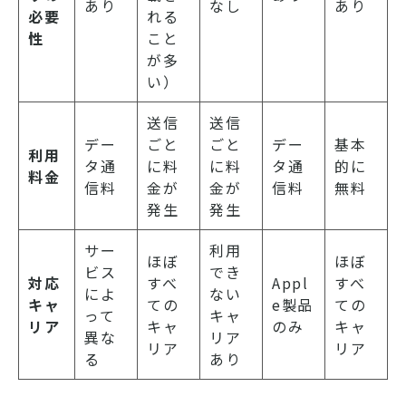
あり
なし
あり
必要
れる
性
こと
が多
い）
送信
送信
デー
ごと
ごと
デー
基本
利用
タ通
に料
に料
タ通
的に
料金
信料
金が
金が
信料
無料
発生
発生
サー
利用
ほぼ
ほぼ
ビス
でき
対応
すべ
Appl
すべ
によ
ない
キャ
ての
e製品
ての
って
キャ
リア
キャ
のみ
キャ
異な
リア
リア
リア
る
あり