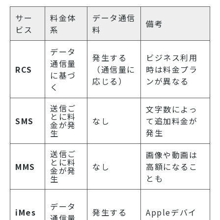
サー
料金体
データ通信
備考
ビス
系
料
データ
発生する
ビジネス利用
通信量
RCS
（通信量に
時は料金プラ
に基づ
応じる）
ンが異なる
く
送信ご
文字数によっ
とに料
SMS
なし
て追加料金が
金が発
発生
生
送信ご
画像や動画は
とに料
MMS
なし
高額になるこ
金が発
とも
生
データ
iMes
発生する
Appleデバイ
通信量