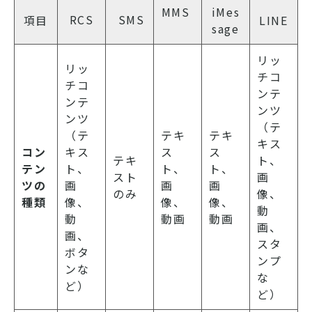
MMS
iMes
RCS
SMS
項目
LINE
sage
リッ
リッ
チコ
チコ
ンテ
ンテ
ンツ
ンツ
（テ
（テ
テキ
テキ
キス
コン
キス
ス
ス
テキ
ト、
テン
ト、
ト、
ト、
スト
画
ツの
画
画
画
のみ
像、
種類
像、
像、
像、
動
動
動画
動画
画、
画、
スタ
ボタ
ンプ
ンな
な
ど）
ど）