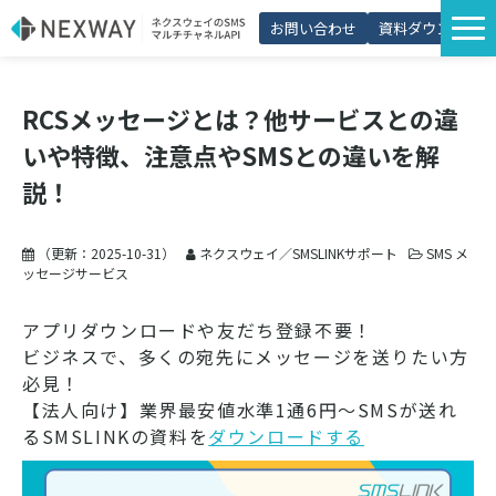
お問い合わせ
資料ダウンロード
サービス一覧
RCSメッセージとは？他サービスとの違
選ばれる理由
いや特徴、注意点やSMSとの違いを解
プラン・価格
説！
導入事例
（更新：
2025-10-31
）
ネクスウェイ／SMSLINKサポート
SMS メ
活用シーン
ッセージサービス
コラム
アプリダウンロードや友だち登録不要！
パートナー制度
ビジネスで、多くの宛先にメッセージを送りたい方
必見！
【法人向け】業界最安値水準1通6円～SMSが送れ
るSMSLINKの資料を
ダウンロードする