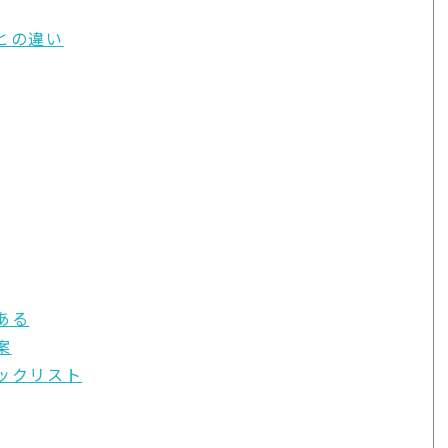
との違い
ある
案
ックリスト