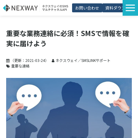
お問い合わせ
資料ダウンロード
サービス一覧
重要な業務連絡に必須！SMSで情報を確
選ばれる理由
実に届けよう
プラン・価格
導入事例
（更新：
2021-03-24
）
ネクスウェイ／SMSLINKサポート
重要な連絡
活用シーン
コラム
パートナー制度