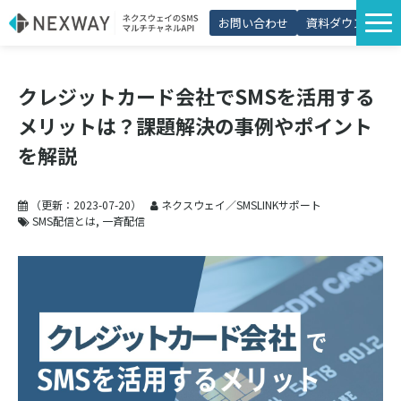
お問い合わせ
資料ダウンロード
サービス一覧
クレジットカード会社でSMSを活用する
選ばれる理由
メリットは？課題解決の事例やポイント
プラン・価格
を解説
導入事例
（更新：
2023-07-20
）
ネクスウェイ／SMSLINKサポート
活用シーン
SMS配信とは
一斉配信
コラム
パートナー制度