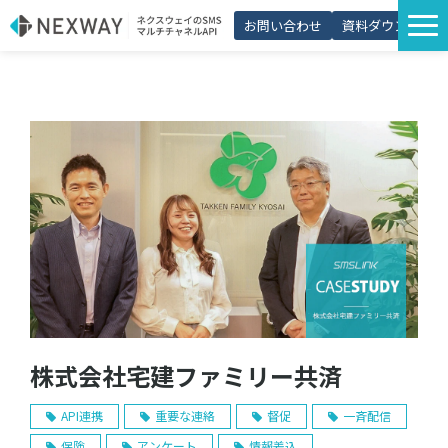
お問い合わせ
資料ダウンロード
サービス一覧
選ばれる理由
プラン・価格
導入事例
活用シーン
コラム
パートナー制度
株式会社宅建ファミリー共済
API連携
重要な連絡
督促
一斉配信
保険
アンケート
情報差込