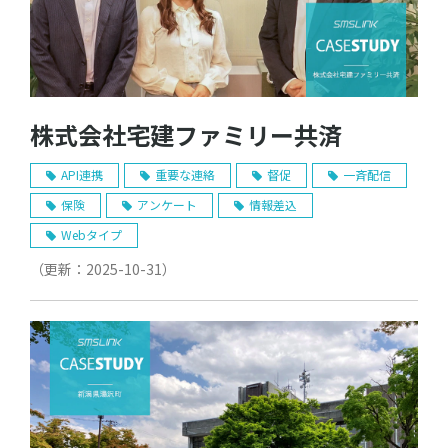
株式会社宅建ファミリー共済
API連携
重要な連絡
督促
一斉配信
保険
アンケート
情報差込
Webタイプ
（更新：
2025-10-31
）