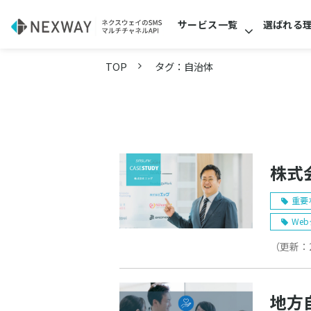
サービス一覧
選ばれる
TOP
タグ：自治体
株式
重要
We
（更新：
地方