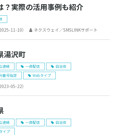
は？実際の活用事例も紹介
体
2025-11-10
）
ネクスウェイ／SMSLINKサポート
県湯沢町
な連絡
一斉配信
自治体
元番号指定
Webタイプ
2023-05-22
）
県
な連絡
一斉配信
自治体
bタイプ