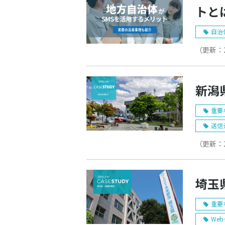
トと
自治
（更新：
新潟
重要
送信
（更新：
埼玉
重要
We