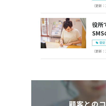
（更新：
役所
SM
トを
督促
（更新：
顧客との