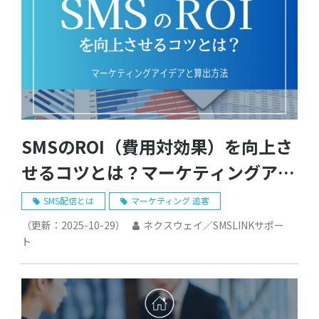
SMSのROI（費用対効果）を向上さ
せるコツとは？マーケティングアイ
デアと算出方法
SMS配信とは
マーケティング 追客
（更新：
2025-10-29
）
ネクスウェイ／SMSLINKサポー
ト