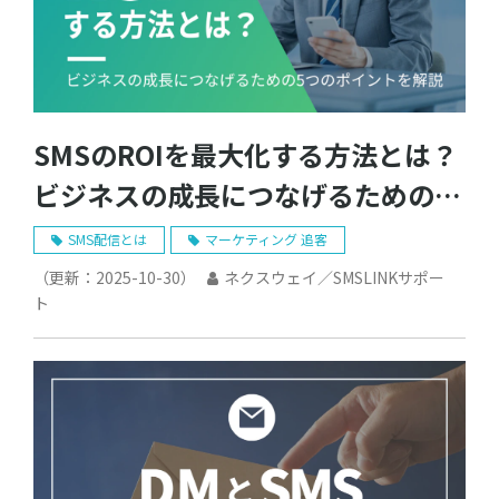
SMSのROIを最大化する方法とは？
ビジネスの成長につなげるための5
つのポイントを解説
SMS配信とは
マーケティング 追客
（更新：
2025-10-30
）
ネクスウェイ／SMSLINKサポー
ト