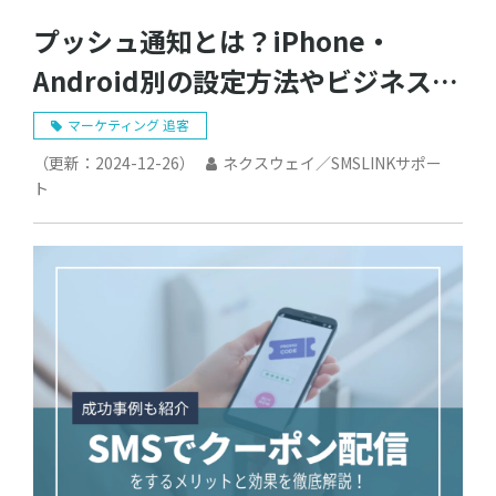
プッシュ通知とは？iPhone・
Android別の設定方法やビジネスで
の活用のポイントを解説
マーケティング 追客
（更新：
2024-12-26
）
ネクスウェイ／SMSLINKサポー
ト