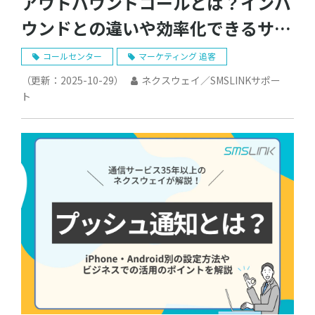
アウトバウンドコールとは？インバ
ウンドとの違いや効率化できるサー
ビスも紹介
コールセンター
マーケティング 追客
（更新：
2025-10-29
）
ネクスウェイ／SMSLINKサポー
ト