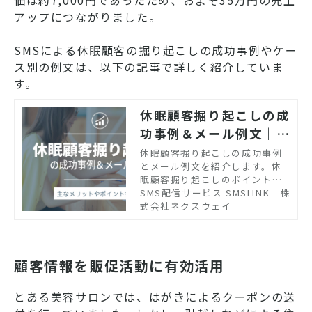
価は約7,000円であったため、およそ35万円の売上
アップにつながりました。
SMSによる休眠顧客の掘り起こしの成功事例やケー
ス別の例文は、以下の記事で詳しく紹介していま
す。
休眠顧客掘り起こしの成
功事例＆メール例文｜主
なメリットやポイントも
休眠顧客掘り起こしの成功事例
とメール例文を紹介します。休
紹介
眠顧客掘り起こしのポイントや
確認ステップについても解説し
SMS配信サービス SMSLINK - 株
ています。効率的にマーケティ
式会社ネクスウェイ
ングをおこないたい方は、ぜひ
参考にしてみてください。
顧客情報を販促活動に有効活用
とある美容サロンでは、はがきによるクーポンの送