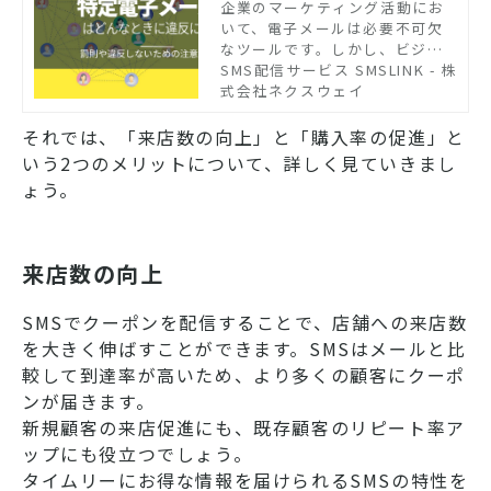
罰則や違反しないための
企業のマーケティング活動にお
いて、電子メールは必要不可欠
注意点を解説
なツールです。しかし、ビジネ
スで電子メールを使用するため
SMS配信サービス SMSLINK - 株
には、特定電子メール法で定め
式会社ネクスウェイ
られたルールを守る義務があり
ます。この記事では、特定電子
それでは、「来店数の向上」と「購入率の促進」と
メール法が制定された理由や違
いう2つのメリットについて、詳しく見ていきまし
反した場合の罰則などについて
ょう。
解説します。違反しないための
注意点についても解説するた
め、ぜひ参考にしてください。
来店数の向上
SMSでクーポンを配信することで、店舗への来店数
を大きく伸ばすことができます。SMSはメールと比
較して到達率が高いため、より多くの顧客にクーポ
ンが届きます。
新規顧客の来店促進にも、既存顧客のリピート率ア
ップにも役立つでしょう。
タイムリーにお得な情報を届けられるSMSの特性を