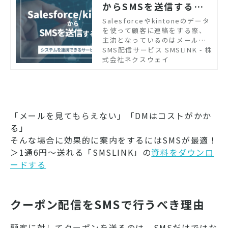
からSMSを送信する方
法！システム連携できる
Salesforceやkintoneのデータ
を使って顧客に連絡をする際、
サービスは？
主流となっているのはメールで
すが、到達率が高いSMSを使用
SMS配信サービス SMSLINK - 株
して成果を上げる企業も増えて
式会社ネクスウェイ
います。SFAとSMS送信サービ
スを連携させるメリットと方法
について紹介します。
「メールを見てもらえない」「DMはコストがかか
る」
そんな場合に効果的に案内をするにはSMSが最適！
＞1通6円～送れる「SMSLINK」の
資料をダウンロ
ードする
クーポン配信をSMSで行うべき理由
顧客に対してクーポンを送るのは、SMSだけではな