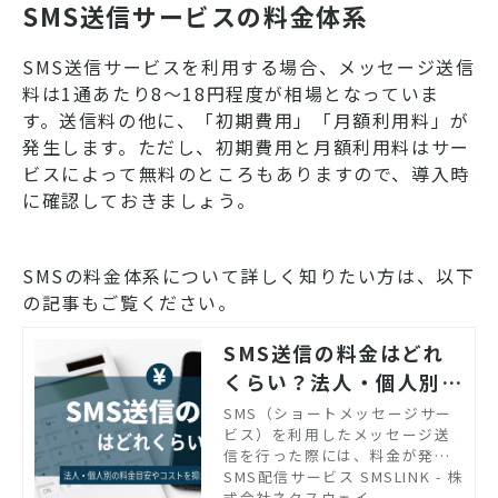
SMS送信サービスの料金体系
SMS送信サービスを利用する場合、メッセージ送信
料は1通あたり8〜18円程度が相場となっていま
す。送信料の他に、「初期費用」「月額利用料」が
発生します。ただし、初期費用と月額利用料はサー
ビスによって無料のところもありますので、導入時
に確認しておきましょう。
SMSの料金体系について詳しく知りたい方は、以下
の記事もご覧ください。
SMS送信の料金はどれ
くらい？法人・個人別に
料金の目安を紹介
SMS（ショートメッセージサー
ビス）を利用したメッセージ送
信を行った際には、料金が発生
します。今回は、SMS送信を行
SMS配信サービス SMSLINK - 株
った際の送信料金のほか、SMS
式会社ネクスウェイ