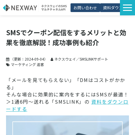
お問い合わせ
資料ダウンロード
サービス一覧
SMSでクーポン配信をするメリットと効
選ばれる理由
果を徹底解説！成功事例も紹介
プラン・価格
導入事例
（更新：
2024-09-04
）
ネクスウェイ／SMSLINKサポート
マーケティング 追客
活用シーン
「メールを見てもらえない」「DMはコストがかか
コラム
る」
そんな場合に効果的に案内をするにはSMSが最適！
パートナー制度
＞1通6円～送れる「SMSLINK」の
資料をダウンロ
ードする