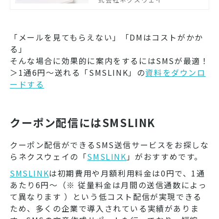
送信サービス利用した際の料金
体系、またSMS送信のコストを
抑えることが可能なネクスウェ
「メールを見てもらえない」「DMはコストがかか
イのSMSメッセージ送信サービ
ス「SMSLINK」についてご紹介
る」
します。
そんな場合に効果的に案内をするにはSMSが最適！
＞1通6円～送れる「SMSLINK」の
資料をダウンロ
ードする
クーポン配信にはSMSLINK
クーポン配信ができるSMS送信サービスをお探しな
らネクスウェイの「
SMSLINK
」がおすすめです。
SMSLINK
は初期費用や月額利用料金は0円で、1通
あたり6円〜（※ 従量料金は月間の送信通数によっ
て異なります ）という低コスト配信が実現できる
ため、多くの企業で導入されている実績がありま