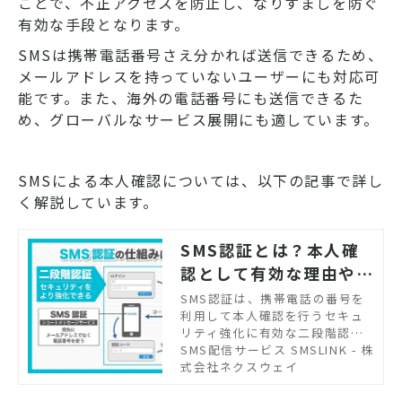
ことで、不正アクセスを防止し、なりすましを防ぐ
有効な手段となります。
SMSは携帯電話番号さえ分かれば送信できるため、
メールアドレスを持っていないユーザーにも対応可
能です。また、海外の電話番号にも送信できるた
め、グローバルなサービス展開にも適しています。
SMSによる本人確認については、以下の記事で詳し
く解説しています。
SMS認証とは？本人確
認として有効な理由やメ
リット、活用例について
SMS認証は、携帯電話の番号を
利用して本人確認を行うセキュ
解説
リティ強化に有効な二段階認証
の手法です。スマートフォンの
SMS配信サービス SMSLINK - 株
普及により、誰もが自由にイン
式会社ネクスウェイ
ターネットを利用できる時代に
なりました。同時に、より一層