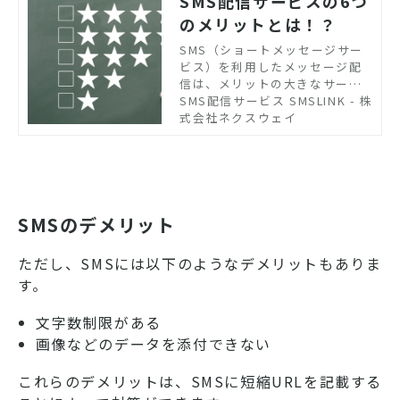
SMS配信サービスの6つ
のメリットとは！？
SMS（ショートメッセージサー
ビス）を利用したメッセージ配
信は、メリットの大きなサービ
スとして、多くの企業から注目
SMS配信サービス SMSLINK - 株
されています。今回は、SMS配
式会社ネクスウェイ
信サービスの概要と6つのメリッ
ト、また多くのユーザー様から
選ばれているネクスウェイのSM
S配信サービス「SMSLINK」に
ついてご紹介します。
SMSのデメリット
ただし、SMSには以下のようなデメリットもありま
す。
文字数制限がある
画像などのデータを添付できない
これらのデメリットは、SMSに短縮URLを記載する