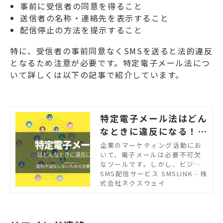
事前に受信者の同意を得ること
送信者の名称・連絡先を表示すること
配信停止の方法を提示すること
特に、受信者の事前同意なくSMSを送ると法的違反
となるため注意が必要です。特定電子メール法につ
いて詳しくは以下の記事で紹介しています。
特定電子メール法はどん
なときに違反になる！？
罰則や違反しないための
企業のマーケティング活動にお
いて、電子メールは必要不可欠
注意点を解説
なツールです。しかし、ビジネ
スで電子メールを使用するため
SMS配信サービス SMSLINK - 株
には、特定電子メール法で定め
式会社ネクスウェイ
られたルールを守る義務があり
ます。この記事では、特定電子
メール法が制定された理由や違
反した場合の罰則などについて