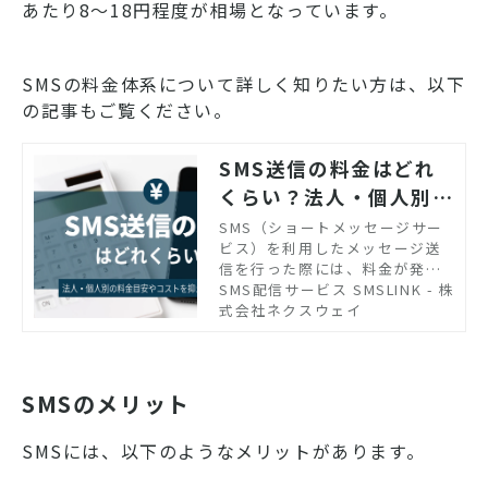
あたり8〜18円程度が相場となっています。
SMSの料金体系について詳しく知りたい方は、以下
の記事もご覧ください。
SMS送信の料金はどれ
くらい？法人・個人別に
料金の目安を紹介
SMS（ショートメッセージサー
ビス）を利用したメッセージ送
信を行った際には、料金が発生
します。今回は、SMS送信を行
SMS配信サービス SMSLINK - 株
った際の送信料金のほか、SMS
式会社ネクスウェイ
送信サービス利用した際の料金
体系、またSMS送信のコストを
抑えることが可能なネクスウェ
イのSMSメッセージ送信サービ
SMSのメリット
ス「SMSLINK」についてご紹介
します。
SMSには、以下のようなメリットがあります。