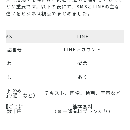
とが重要です。以下の表にて、SMSとLINEの主な
違いをビジネス視点でまとめました。
SMS
LINE
帯電話番号
LINEアカウント
不要
必要
なし
あり
キストのみ
テキスト、画像、動画、音声など
0文字/通 など）
1通ごとに
基本無料
円〜数十円
（※一部有料プランあり）