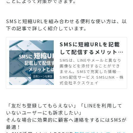
ことによって対策ができます。
SMSと短縮URLを組み合わせる便利な使い方は、以
下の記事で詳しく紹介しています。
SMSに短縮URLを記載
して配信するメリットと
は？活用シーンも解説
SMSは、LINEやメールと異なり
画像などを添付することができ
ません。SMSで充実した情報を
ユーザーに送る方法として、短
SMS配信サービス SMSLINK - 株
縮URLとの組み合わせが有効で
式会社ネクスウェイ
す。短縮URLをSMSに記載して
配信することのメリットや注意
点を紹介します。
「友だち登録してもらえない」「LINEを利用して
いないユーザーにも訴求したい」
そんな場合に効果的に顧客へ連絡をするにはSMSが
最適！