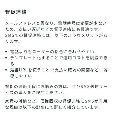
セキュリティの強化が懸念され
ています。今回は、SMS認証導
督促連絡
入の重要性、またSMS認証のメ
リットやデメリット、実際の活
メールアドレスと異なり、電話番号は変更が少ない
用シーンについて紹介します。
ため、支払い遅延などの督促連絡にも最適です。
SMSでの督促連絡には、以下のようなメリットがあ
ります。
電話よりもユーザーの都合に合わせやすい
テンプレート化することで運用コストを削減でき
る
短縮URLを使うことで支払い確認の画面などに誘
導しやすい
督促の連絡手段にお悩みの方は、ぜひSMS送信サー
ビスの導入をご検討ください。
家賃の滞納など、債権回収の督促連絡にSMSが有用
な理由は以下の記事にて詳しく紹介しています。