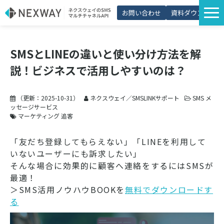
お問い合わせ
資料ダウンロード
サービス一覧
SMSとLINEの違いと使い分け方法を解
選ばれる理由
説！ビジネスで活用しやすいのは？
プラン・価格
導入事例
（更新：
2025-10-31
）
ネクスウェイ／SMSLINKサポート
SMS メ
ッセージサービス
活用シーン
マーケティング 追客
コラム
「友だち登録してもらえない」「LINEを利用して
いないユーザーにも訴求したい」
パートナー制度
そんな場合に効果的に顧客へ連絡をするにはSMSが
最適！
＞SMS活用ノウハウBOOKを
無料でダウンロードす
る