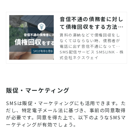
音信不通の債務者に対し
て債権回収をする方法
は？SMSが有用な理由
賃料の滞納などで債権回収をし
なくてはならない時、債務者が
電話に出ず音信不通になってし
まう場合があります。そのよう
SMS配信サービス SMSLINK - 株
な時にはSMSなどの連絡手段を
式会社ネクスウェイ
活用しましょう。督促連絡にSM
Sが役立つ理由を紹介します。
販促・マーケティング
SMSは販促・マーケティングにも活用できます。た
だし、特定電子メール法に基づき、事前の同意取得
が必要です。同意を得た上で、以下のようなSMSマ
ーケティングが有効でしょう。