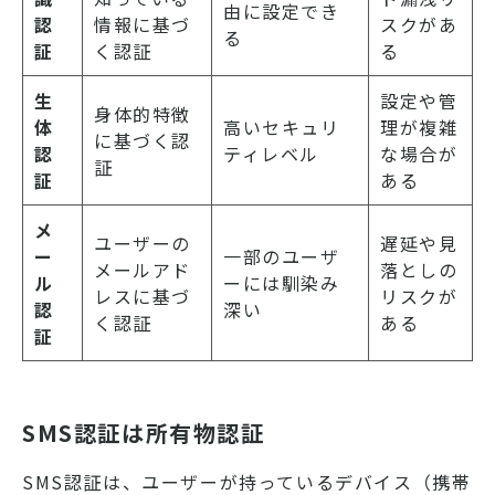
由に設定でき
認
情報に基づ
スクがあ
る
証
く認証
る
生
設定や管
身体的特徴
体
高いセキュリ
理が複雑
に基づく認
認
ティレベル
な場合が
証
証
ある
メ
ユーザーの
遅延や見
ー
一部のユーザ
メールアド
落としの
ル
ーには馴染み
レスに基づ
リスクが
認
深い
く認証
ある
証
SMS認証は所有物認証
SMS認証は、ユーザーが持っているデバイス（携帯