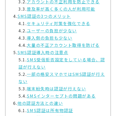
3.2.
アカウントの不正利用を防止できる
3.3.
普及率が高く多くの人が利用可能
4.
SMS認証の3つのメリット
4.1.
セキュリティ対策を強化できる
4.2.
ユーザーの負担が少ない
4.3.
導入側の負担も少ない
4.4.
大量の不正アカウント取得を防げる
5.
SMS認証導入時の注意点
5.1.
SMS受信拒否設定をしている場合、認
証が行えない
5.2.
一部の格安スマホではSMS認証が行え
ない
5.3.
端末紛失時は認証が行えない
5.4.
SMSインターセプトの問題がある
6.
他の認証方法との違い
6.1.
SMS認証は所有物認証