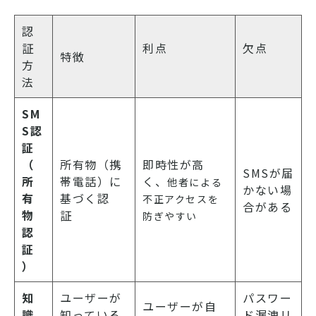
認
証
利点
欠点
特徴
方
法
SM
S認
証
（
所有物（携
即時性が高
SMSが届
所
帯電話）に
く、
他者による
かない場
有
基づく認
不正アクセスを
合がある
物
証
防ぎやすい
認
証
）
知
ユーザーが
パスワー
ユーザーが自
識
知っている
ド漏洩リ