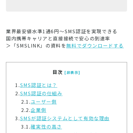
業界最安値水準1通6円～SMS認証を実現できる
国内携帯キャリアと直接接続で安心の到達率
＞「SMSLINK」の資料を
無料でダウンロードする
目次
[非表示]
1.
SMS認証とは？
2.
SMS認証の仕組み
2.1.
ユーザー側
2.2.
企業側
3.
SMSが認証システムとして有効な理由
3.1.
確実性の高さ