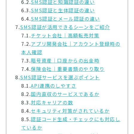
6.2.
SMS認証と知識認証の違い
6.3.
SMS認証と生体認証の違い
6.4.
SMS認証とメール認証の違い
7.
SMS認証が活用できるシーンをご紹介
7.1.
チケット会社｜高額転売対策
7.2.
アプリ開発会社｜アカウント登録時の
本人確認
7.3.
暗号資産｜口座からの出金時
7.4.
保険会社｜重要書類のやり取り
8.
SMS認証サービスを選ぶポイント
8.1.
API連携のしやすさ
8.2.
国内直収のサービスであるか
8.3.
対応キャリアの数
8.4.
セキュリティ対策がされているか
8.5.
認証コード生成・チェックにも対応し
ているか