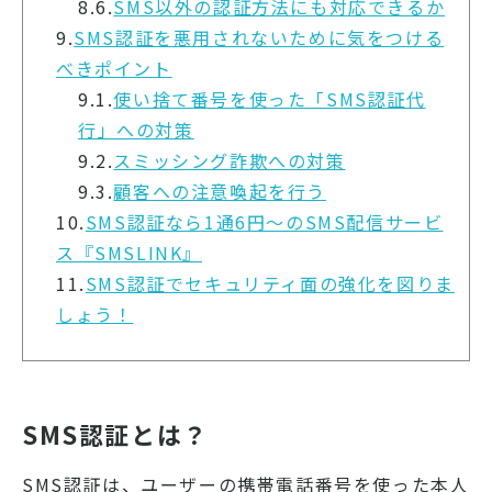
8.6.
SMS以外の認証方法にも対応できるか
9.
SMS認証を悪用されないために気をつける
べきポイント
9.1.
使い捨て番号を使った「SMS認証代
行」への対策
9.2.
スミッシング詐欺への対策
9.3.
顧客への注意喚起を行う
10.
SMS認証なら1通6円～のSMS配信サービ
ス『SMSLINK』
11.
SMS認証でセキュリティ面の強化を図りま
しょう！
SMS認証とは？
SMS認証は、ユーザーの携帯電話番号を使った本人