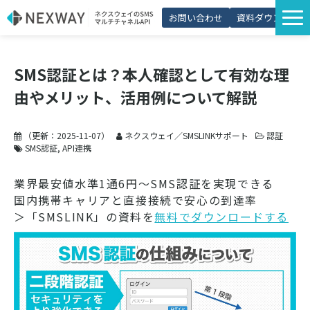
お問い合わせ
資料ダウンロード
サービス一覧
SMS認証とは？本人確認として有効な理
選ばれる理由
由やメリット、活用例について解説
プラン・価格
導入事例
（更新：
2025-11-07
）
ネクスウェイ／SMSLINKサポート
認証
SMS認証
API連携
活用シーン
業界最安値水準1通6円～SMS認証を実現できる
コラム
国内携帯キャリアと直接接続で安心の到達率
＞「SMSLINK」の資料を
パートナー制度
無料でダウンロードする