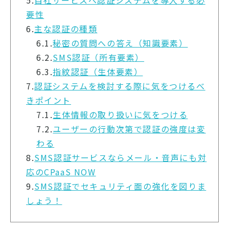
要性
6.
主な認証の種類
6.1.
秘密の質問への答え（知識要素）
6.2.
SMS認証（所有要素）
6.3.
指紋認証（生体要素）
7.
認証システムを検討する際に気をつけるべ
きポイント
7.1.
生体情報の取り扱いに気をつける
7.2.
ユーザーの行動次第で認証の強度は変
わる
8.
SMS認証サービスならメール・音声にも対
応のCPaaS NOW
9.
SMS認証でセキュリティ面の強化を図りま
しょう！