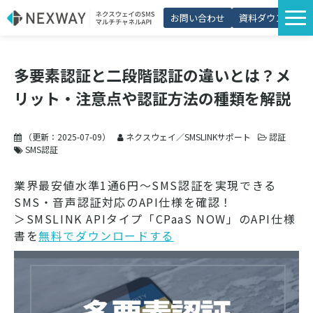
お問い合わせ
資料ダウンロード
サービス一覧
多要素認証と二段階認証の違いとは？メ
選ばれる理由
リット・注意点や認証方法の種類を解説
プラン・価格
導入事例
（更新：
2025-07-09
）
ネクスウェイ／SMSLINKサポート
認証
SMS認証
活用シーン
業界最安値水準1通6円～SMS認証を実現できる
コラム
SMS・音声認証対応のAPI仕様を確認！
＞SMSLINK APIタイプ「CPaaS NOW」のAPI仕様
パートナー制度
書を
無料でダウンロードする