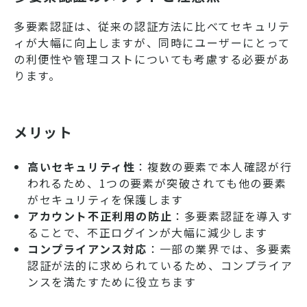
れません。 この記事では二段階
認証やSMS認証について、選び
多要素認証は、従来の認証方法に比べてセキュリテ
方や導入方法まで詳しく解説し
ィが大幅に向上しますが、同時にユーザーにとって
ます。ぜひ参考にしてくださ
い。
の利便性や管理コストについても考慮する必要があ
ります。
メリット
高いセキュリティ性
：複数の要素で本人確認が行
われるため、1つの要素が突破されても他の要素
がセキュリティを保護します
アカウント不正利用の防止
：多要素認証を導入す
ることで、不正ログインが大幅に減少します
コンプライアンス対応
：一部の業界では、多要素
認証が法的に求められているため、コンプライア
ンスを満たすために役立ちます