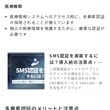
医療機関
医療情報システムへのアクセス時に、多要素認証
が採用されることが増えています
個人の医療情報を保護するために、厳重な認証が
必要です
SMS認証を実装するに
は？導入前の注意点・確
認ポイント・導入方法を
二段階認証はソフトやアプリに
ログインする場合などに、IDと
解説！
パスワードの組み合わせの他に
もう一つの要素の認証を求める
SMS配信サービス SMSLINK - 株
もので、サイトやアプリのセキ
式会社ネクスウェイ
ュリティを高めるうえで欠かせ
ないものです。しかし、二段階
認証をどのように導入すればよ
いかわからない人もいるかもし
多要素認証のメリットと注意点