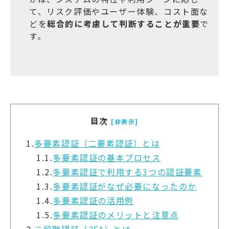
て、リスク評価やユーザー体験、コスト面な
どを
総合的に考慮して判断することが重要
で
す。
目次
[非表示]
1.
多要素認証（二要素認証）とは
1.1.
多要素認証の基本プロセス
1.2.
多要素認証で利用する3つの認証要素
1.3.
多要素認証がなぜ必要になったのか
1.4.
多要素認証の活用例
1.5.
多要素認証のメリットと注意点
2.
二段階認証（2FA）とは