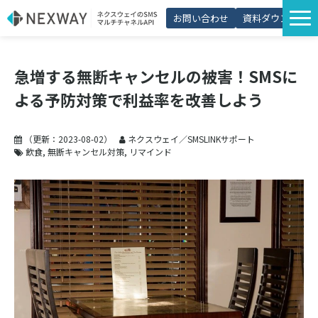
お問い合わせ
資料ダウンロード
サービス一覧
急増する無断キャンセルの被害！SMSに
選ばれる理由
よる予防対策で利益率を改善しよう
プラン・価格
導入事例
（更新：
2023-08-02
）
ネクスウェイ／SMSLINKサポート
飲食
無断キャンセル対策
リマインド
活用シーン
コラム
パートナー制度