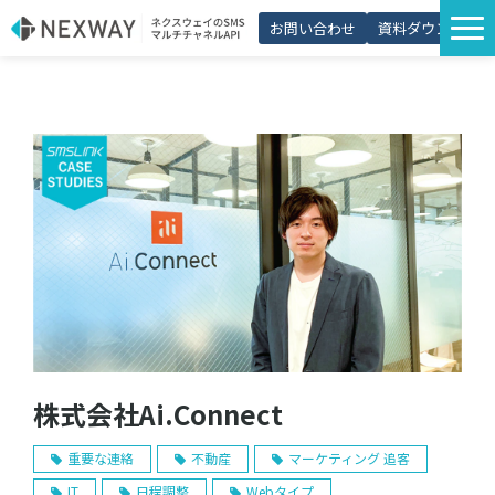
お問い合わせ
資料ダウンロード
サービス一覧
選ばれる理由
プラン・価格
導入事例
活用シーン
コラム
パートナー制度
株式会社Ai.Connect
重要な連絡
不動産
マーケティング 追客
IT
日程調整
Webタイプ