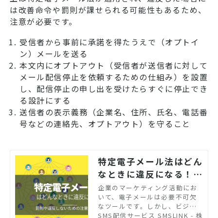
は改善命令や罰則が課せられる可能性もあるため、
注意が必要です。
受信者から事前に承諾を得たうえで（オプトイ
ン）メールを送る
本文内にオプトアウト（受信者が送信者に対して
メール配信停止を依頼するための仕組み）を設置
し、配信停止の申し出を受けたらすぐに停止でき
る設計にする
送信者の表示義務（企業名、住所、氏名、電話番
号などの連絡先、オプトアウト）を守ること
特定電子メール法はどん
なときに違反になる！？
罰則や違反しないための
企業のマーケティング活動にお
いて、電子メールは必要不可欠
注意点を解説
なツールです。しかし、ビジネ
スで電子メールを使用するため
SMS配信サービス SMSLINK - 株