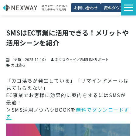
お問い合わせ
資料ダウンロード
サービス一覧
SMSはEC事業に活用できる！メリットや
選ばれる理由
活用シーンを紹介
プラン・価格
導入事例
（更新：
2025-11-10
）
ネクスウェイ／SMSLINKサポート
カゴ落ち
活用シーン
「カゴ落ちが発生している」「リマインドメールは
コラム
見てもらえない」
EC事業でお客様に効果的に案内をするにはSMSが
パートナー制度
最適！
＞SMS活用ノウハウBOOKを
無料でダウンロードす
る