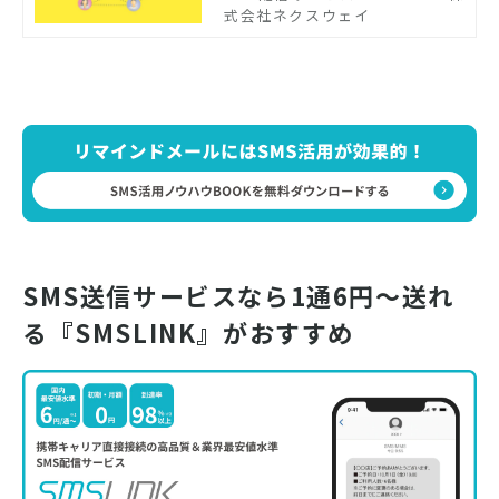
には、特定電子メール法で定め
式会社ネクスウェイ
られたルールを守る義務があり
ます。この記事では、特定電子
メール法が制定された理由や違
反した場合の罰則などについて
解説します。違反しないための
注意点についても解説するた
め、ぜひ参考にしてください。
SMS送信サービスなら1通6円～送れ
る『SMSLINK』がおすすめ