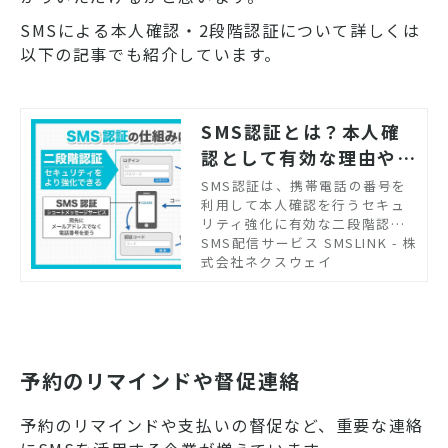
SMSによる本人確認・2段階認証について詳しくは
以下の記事でも紹介しています。
SMS認証とは？本人確
認として有効な理由やメ
リット、活用例について
SMS認証は、携帯電話の番号を
利用して本人確認を行うセキュ
解説
リティ強化に有効な二段階認証
の手法です。スマートフォンの
SMS配信サービス SMSLINK - 株
普及により、誰もが自由にイン
式会社ネクスウェイ
ターネットを利用できる時代に
なりました。同時に、より一層
セキュリティの強化が懸念され
ています。今回は、SMS認証導
入の重要性、またSMS認証のメ
リットやデメリット、実際の活
予約のリマインドや督促連絡
用シーンについて紹介します。
予約のリマインドや支払いの督促など、重要な連絡