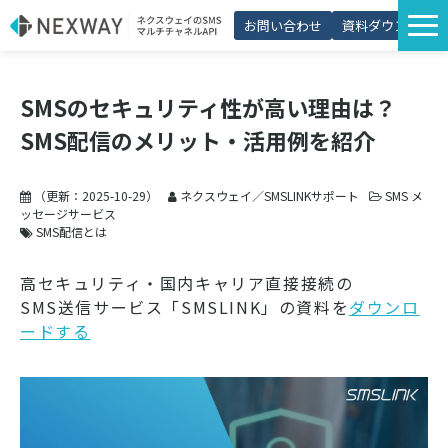
お問い合わせ
資料ダウンロード
サービス一覧
SMSのセキュリティ性が高い理由は？
選ばれる理由
SMS配信のメリット・活用例を紹介
プラン・価格
導入事例
（更新：
2025-10-29
）
ネクスウェイ／SMSLINKサポート
SMS メ
ッセージサービス
活用シーン
SMS配信とは
コラム
高セキュリティ・国内キャリア直接接続の
SMS送信サービス「SMSLINK」の資料を
ダウンロ
パートナー制度
ードする