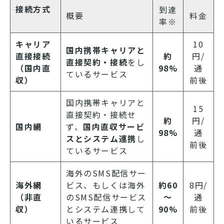
接続方式
到達
概要
料金
率※
キャリア
10
国内携帯キャリアと
直接接続
約
円/
直接契約・接続
をし
（国内直
98%
通
ているサービス
収）
前後
国内携帯キャリアと
15
直接契約・接続せ
約
円/
国内網
ず、
国内直収サービ
98%
通
スとシステム連携
し
前後
ているサービス
海外のSMS配信サー
海外網
ビス、もしくは海外
約60
8円/
（非直
のSMS配信サービス
～
通
収）
とシステム連携して
90%
前後
いるサービス