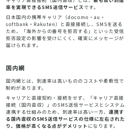
キャリア直接接続（国内直収）とは、
最も高い到達
率を実現できるSMS送信サービス
です。
日本国内の携帯キャリア（docomo・au・
softbank・Rakuten）と直接接続し、SMSを送る
ため、「海外からの番号を拒否する」といった受信
拒否設定の影響を受けにくく、確実にメッセージが
届けられます。
国内網
国内網とは、到達率は高いもののコストや柔軟性で
制約があります。
キャリアと直接契約・接続をせず、
「キャリア直接
接続（国内直収）」のSMS送信サービスと
システム
連携する仕組みのため、到達率は高い一方、
連携す
る国内直収のSMS送信サービスの仕様に左右された
り、価格が高くなる点がデメリット
になります。