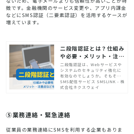
ないため、電子メールよりも信頼性が高いことが特
徴です。金融機関のサービス変更や、アプリ内課金
などにSMS認証（二要素認証）を活用するケースが
増えています。
二段階認証とは？仕組み
や必要・メリット・注意
点などを解説！
二段階認証は、Webサービスや
システムのセキュリティ強化に
有効なのでしょうか。そもそも
二段階認証とは、どのような仕
SMS配信サービス SMSLINK - 株
組みなのか知りたいと考えてい
式会社ネクスウェイ
る人もいるでしょう。 この記事
では、二段階認証の仕組みや必
要性、メリット、注意点などを
解説します。二段階認証の仕組
⑤業務連絡・緊急連絡
みを詳しく知りたい方は、ぜひ
参考にしてください。
従業員の業務連絡にSMSを利用する企業もありま