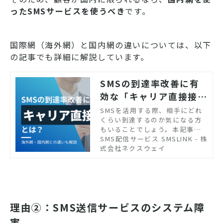
ったSMSサービスを使うべき
です。
国際網（海外網）と国内網の違いについては、以下
の記事でも詳細に解説しています。
SMSの到達率改善に有
効な「キャリア直接接
続」とは？海外網・国内
SMSを活用する際、相手にどれ
くらい到達するのか気になる方
網との違いも解説
もいることでしょう。本記事で
は、SMSの到達率の高さやその
SMS配信サービス SMSLINK - 株
理由を解説します。さらに、開
式会社ネクスウェイ
封率を上げるポイントも紹介し
ます。SMSを顧客コミュニケー
ションに活用しようと考えてい
る企業の担当者の方はぜひご覧
ください。
理由②：SMS送信サービスのシステム障
害