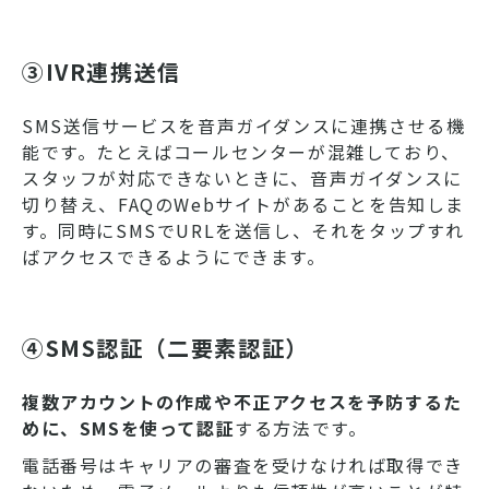
れます。SMS一斉配信サービス
は、SMSのメリットを活かし、
さまざまな使い方ができます。
③IVR連携送信
この記事では、SMSを一斉配信
したいと考えている、顧客対応
の担当者に向けて、SMS一斉配
SMS送信サービスを音声ガイダンスに連携させる機
信サービスとは何か、どのよう
能です。たとえばコールセンターが混雑しており、
なメリットやデメリットがある
スタッフが対応できないときに、音声ガイダンスに
のかを解説します。
切り替え、FAQのWebサイトがあることを告知しま
す。同時にSMSでURLを送信し、それをタップすれ
ばアクセスできるようにできます。
④SMS認証（二要素認証）
複数アカウントの作成や不正アクセスを予防するた
めに、SMSを使って認証
する方法です。
電話番号はキャリアの審査を受けなければ取得でき