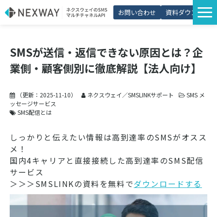
お問い合わせ
資料ダウンロード
サービス一覧
SMSが送信・返信できない原因とは？企
選ばれる理由
業側・顧客側別に徹底解説【法人向け】
プラン・価格
導入事例
（更新：
2025-11-10
）
ネクスウェイ／SMSLINKサポート
SMS メ
ッセージサービス
活用シーン
SMS配信とは
コラム
しっかりと伝えたい情報は高到達率のSMSがオスス
メ！
パートナー制度
国内4キャリアと直接接続した高到達率のSMS配信
サービス
＞＞＞SMSLINKの資料を無料で
ダウンロードする