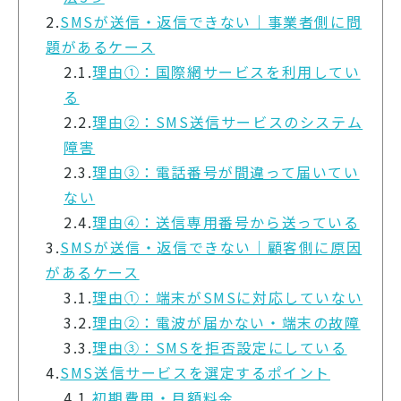
2.
SMSが送信・返信できない｜事業者側に問
題があるケース
2.1.
理由①：国際網サービスを利用してい
る
2.2.
理由②：SMS送信サービスのシステム
障害
2.3.
理由③：電話番号が間違って届いてい
ない
2.4.
理由④：送信専用番号から送っている
3.
SMSが送信・返信できない｜顧客側に原因
があるケース
3.1.
理由①：端末がSMSに対応していない
3.2.
理由②：電波が届かない・端末の故障
3.3.
理由③：SMSを拒否設定にしている
4.
SMS送信サービスを選定するポイント
4.1.
初期費用・月額料金