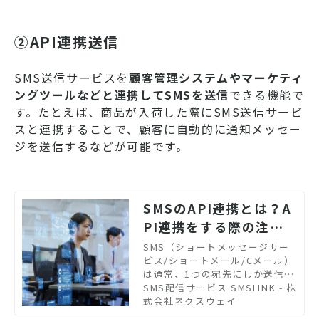
②API連携送信
SMS送信サービスを
顧客管理システムやマーケティ
ングツールなどと連携してSMSを送信
できる機能で
す。たとえば、商品が入荷した際にSMS送信サービ
スと連携することで、顧客に自動的に通知メッセー
ジを送信するなどが可能です。
SMSのAPI連携とは？A
PI連携をする際の注意
点と3つのポイントを紹
SMS（ショートメッセージサー
ビス/ショートメール/Cメール）
介
は通常、1つの宛先にしか送信で
きませんが、SMS一斉配信サー
SMS配信サービス SMSLINK - 株
ビスを利用することにより、複
式会社ネクスウェイ
数の宛先にメッセージを届けら