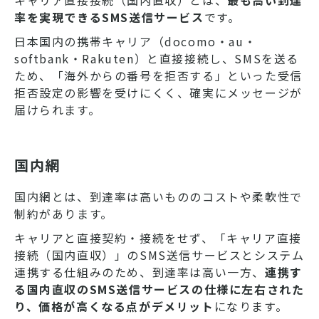
キャリア直接接続（国内直収）とは、
最も高い到達
率を実現できるSMS送信サービス
です。
日本国内の携帯キャリア（docomo・au・
softbank・Rakuten）と直接接続し、SMSを送る
ため、「海外からの番号を拒否する」といった受信
拒否設定の影響を受けにくく、確実にメッセージが
届けられます。
国内網
国内網とは、到達率は高いもののコストや柔軟性で
制約があります。
キャリアと直接契約・接続をせず、
「キャリア直接
接続（国内直収）」のSMS送信サービスと
システム
連携する仕組みのため、到達率は高い一方、
連携す
る国内直収のSMS送信サービスの仕様に左右された
り、価格が高くなる点がデメリット
になります。