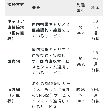
接続方式
到達
概要
料金
率※
キャリア
10
国内携帯キャリアと
直接接続
約
円/
直接契約・接続
をし
（国内直
98%
通
ているサービス
収）
前後
国内携帯キャリアと
15
直接契約・接続せ
約
円/
国内網
ず、
国内直収サービ
98%
通
スとシステム連携
し
前後
ているサービス
海外のSMS配信サー
海外網
ビス、もしくは海外
約60
8円/
（非直
のSMS配信サービス
～
通
収）
とシステム連携して
90%
前後
いるサービス