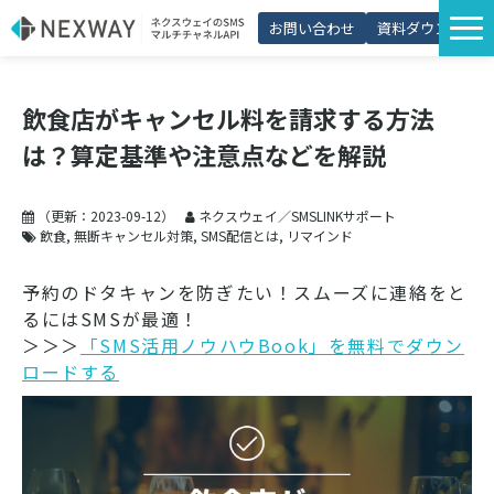
お問い合わせ
資料ダウンロード
サービス一覧
飲食店がキャンセル料を請求する方法
選ばれる理由
は？算定基準や注意点などを解説
プラン・価格
導入事例
（更新：
2023-09-12
）
ネクスウェイ／SMSLINKサポート
飲食
無断キャンセル対策
SMS配信とは
リマインド
活用シーン
予約のドタキャンを防ぎたい！スムーズに連絡をと
コラム
るにはSMSが最適！
＞＞＞
「SMS活用ノウハウBook」を無料でダウン
パートナー制度
ロードする