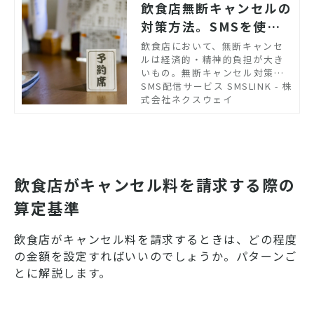
飲食店無断キャンセルの
対策方法。SMSを使っ
た予防策とは？
飲食店において、無断キャンセ
ルは経済的・精神的負担が大き
いもの。無断キャンセル対策と
して、電話・メール・SMSの3方
SMS配信サービス SMSLINK - 株
法による事前確認が考えられま
式会社ネクスウェイ
すが、もっとも効果的なのはSM
Sによる予約確認です。3方法の
メリットとデメリット、SMS配
信サービスの特徴についてまと
めました。
飲食店がキャンセル料を請求する際の
算定基準
飲食店がキャンセル料を請求するときは、どの程度
の金額を設定すればいいのでしょうか。パターンご
とに解説します。