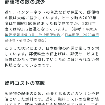
郵便物の数の減少
近年、インターネットの普及などが原因で、郵便物
の数は大幅に減少しています。ピーク時の2002年
度は年間約260億通あった郵便物ですが、2023年
度では約172億通となっています。（参考：
平成16
／
年版 情報通信白書＿取扱郵便物数
日本郵便＿2023年度
）
郵便物・荷物の引受物数
こうした状況により、日本郵便の経営は厳しさを増
しています。郵便料金の値上げは、郵便サービスを
将来にわたって維持していくために避けられない選
択肢となっているのです。
燃料コストの高騰
郵便物の配達のため、必要となるのがガソリンや軽
油といった燃料です。近年、燃料コストの高騰が続
いており、郵送の料金にも影響が出ています。この