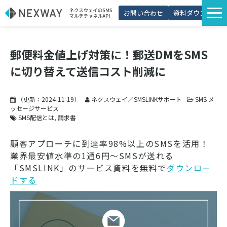
お問い合わせ
資料ダウンロード
サービス一覧
郵便料金値上げ対策に！郵送DMをSMS
選ばれる理由
に切り替えて送信コスト削減に
プラン・価格
導入事例
（更新：
2024-11-19
）
ネクスウェイ／SMSLINKサポート
SMS メ
ッセージサービス
活用シーン
SMS配信とは
請求書
コラム
顧客アプローチに到達率98%以上のSMSを活用！
業界最安値水準の1通6円～SMSが送れる
パートナー制度
「SMSLINK」のサービス資料を無料で
ダウンロー
ドする