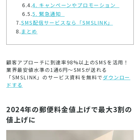
6.4.
4. キャンペーンやプロモーション
6.5.
5. 緊急通知
7.
SMS配信サービスなら「SMSLINK」
8.
まとめ
顧客アプローチに到達率98%以上のSMSを活用！
業界最安値水準の1通6円～SMSが送れる
「SMSLINK」のサービス資料を無料で
ダウンロー
ドする
2024年の郵便料金値上げで最大3割の
値上げに