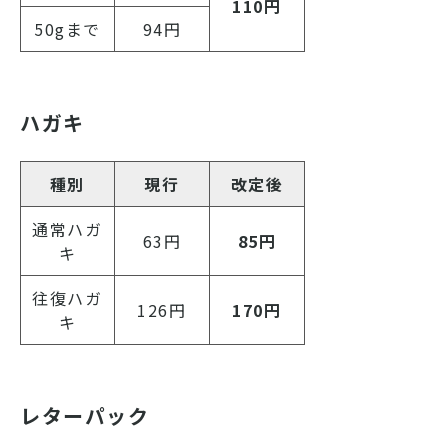
110円
50gまで
94円
ハガキ
種別
現行
改定後
通常ハガ
63円
85円
キ
往復ハガ
126円
170円
キ
レターパック