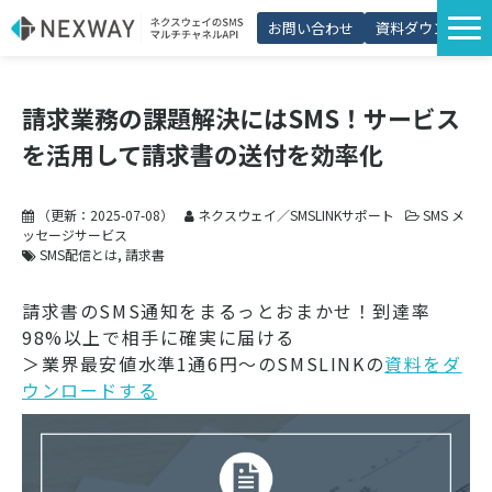
お問い合わせ
資料ダウンロード
サービス一覧
請求業務の課題解決にはSMS！サービス
選ばれる理由
を活用して請求書の送付を効率化
プラン・価格
導入事例
（更新：
2025-07-08
）
ネクスウェイ／SMSLINKサポート
SMS メ
ッセージサービス
活用シーン
SMS配信とは
請求書
コラム
請求書のSMS通知をまるっとおまかせ！到達率
98%以上で相手に確実に届ける
パートナー制度
＞業界最安値水準1通6円～のSMSLINKの
資料をダ
ウンロードする