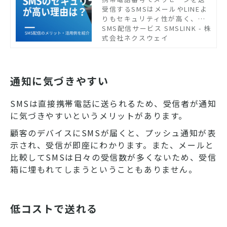
受信するSMSはメールやLINEよ
紹介
りもセキュリティ性が高く、督
促や予約リマインドなどの場面
SMS配信サービス SMSLINK - 株
で活用されています。SMSで企
式会社ネクスウェイ
業からユーザーへ連絡をするこ
とのメリットや活用例を紹介し
ます。
通知に気づきやすい
SMSは直接携帯電話に送られるため、受信者が通知
に気づきやすいというメリットがあります。
顧客のデバイスにSMSが届くと、プッシュ通知が表
示され、受信が即座にわかります。また、メールと
比較してSMSは日々の受信数が多くないため、受信
箱に埋もれてしまうということもありません。
低コストで送れる