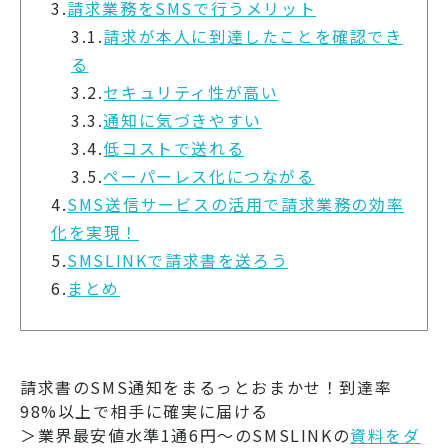
3.
請求業務をSMSで行うメリット
3.1.
請求が本人に到達したことを確認でき
る
3.2.
セキュリティ性が高い
3.3.
通知に気づきやすい
3.4.
低コストで送れる
3.5.
ペーパーレス化につながる
4.
SMS送信サービスの活用で請求業務の効率
化を実現！
5.
SMSLINKで請求書を送ろう
6.
まとめ
請求書のSMS通知をまるっとおまかせ！到達率
98%以上で相手に確実に届ける
＞業界最安値水準1通6円～のSMSLINKの
資料をダ