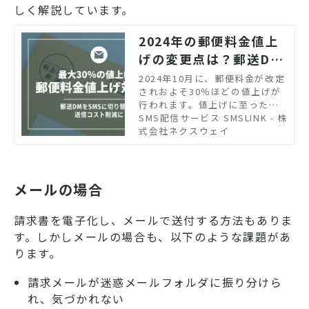
しく解説しています。
2024年の郵便料金値上
げの変更点は？郵送DM
をSMSに切り替えよ
2024年10月に、郵便料金が改定
されおよそ30％ほどの値上げが
う！
行われます。値上げに至った背
景には配達コストの高騰や郵便
SMS配信サービス SMSLINK - 株
物の減少などがありますが、顧
式会社ネクスウェイ
客への連絡に郵便を利用してい
る企業に対して大きな影響をも
たらすでしょう。郵送からのリ
プレイスにSMSがおすすめ理由
メールの場合
を紹介します。
請求書を電子化し、メールで送付する方法もありま
す。しかしメールの場合も、以下のような課題があ
ります。
請求メールが迷惑メールフォルダに振り分けら
れ、気づかれない