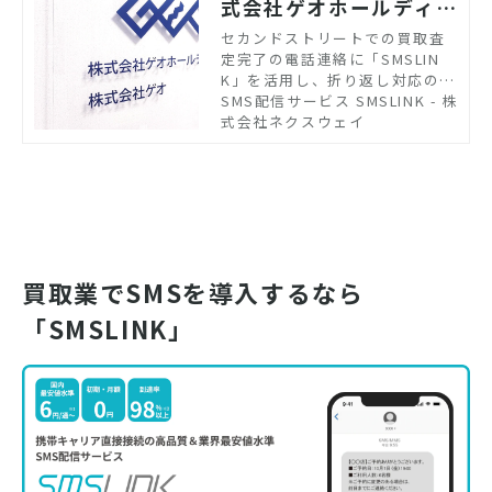
式会社ゲオホールディン
グス
セカンドストリートでの買取査
定完了の電話連絡に「SMSLIN
K」を活用し、折り返し対応の負
担を削減。定型文機能で対応内
SMS配信サービス SMSLINK - 株
容を統一し、履歴管理も容易に
式会社ネクスウェイ
なり、顧客対応品質の均一化を
実現。
買取業でSMSを導入するなら
「SMSLINK」