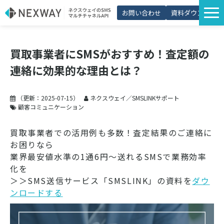
お問い合わせ
資料ダウンロード
サービス一覧
買取事業者にSMSがおすすめ！査定額の
選ばれる理由
連絡に効果的な理由とは？
プラン・価格
導入事例
（更新：
2025-07-15
）
ネクスウェイ／SMSLINKサポート
顧客コミュニケーション
活用シーン
買取事業者での活用例も多数！査定結果のご連絡に
コラム
お困りなら
業界最安値水準の1通6円～送れるSMSで業務効率
パートナー制度
化を
＞＞SMS送信サービス「SMSLINK」の資料を
ダウ
ンロードする