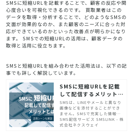
SMSに短縮URLを記載することで、顧客の反応や関
心度合いを可視化できるのです。 買取業者はこの
データを取得・分析することで、どのようなSMSの
文面が効果的なのか、また顧客のニーズに合った対
応ができているのかといった改善点が明らかになり
ます。 SMSでの短縮URLの活用は、顧客データの
取得と活用に役立ちます。
SMSと短縮URLを組み合わせた活用法は、以下の記
事でも詳しく解説しています。
SMSに短縮URLを記載
して配信するメリットと
は？活用シーンも解説
SMSは、LINEやメールと異なり
画像などを添付することができ
ません。SMSで充実した情報を
ユーザーに送る方法として、短
SMS配信サービス SMSLINK - 株
縮URLとの組み合わせが有効で
式会社ネクスウェイ
す。短縮URLをSMSに記載して