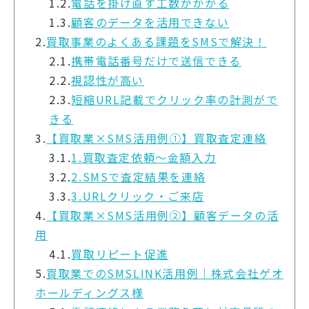
1.2.
電話を掛け直す工数がかかる
1.3.
顧客のデータを活用できない
2.
買取事業のよくある課題をSMSで解決！
2.1.
携帯電話番号だけで送信できる
2.2.
視認性が高い
2.3.
短縮URL記載でクリック率の計測がで
きる
3.
【買取業×SMS活用例①】買取査定連絡
3.1.
1.買取査定依頼〜金額入力
3.2.
2.SMSで査定結果を連絡
3.3.
3.URLクリック・ご来店
4.
【買取業×SMS活用例②】顧客データの活
用
4.1.
買取リピート促進
5.
買取業でのSMSLINK活用例｜株式会社ゲオ
ホールディングス様