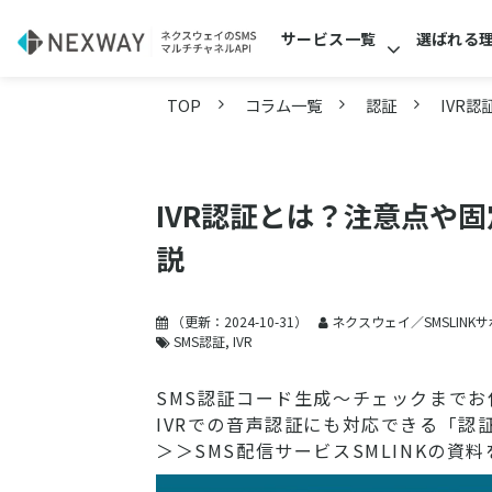
サービス一覧
選ばれる
TOP
コラム一覧
認証
IVR
IVR認証とは？注意点や
説
（更新：
2024-10-31
）
ネクスウェイ／SMSLINK
SMS認証
IVR
SMS認証コード生成～チェックまでお
IVRでの音声認証にも対応できる「認
＞＞SMS配信サービスSMLINKの資料