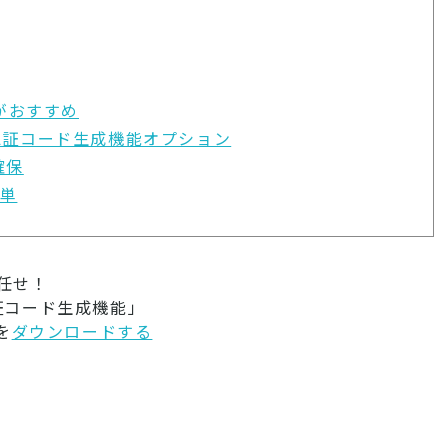
Kがおすすめ
S認証コード生成機能オプション
確保
簡単
任せ！
証コード生成機能」
を
ダウンロードする