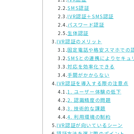
2.2.
SMS認証
2.3.
IVR認証＋SMS認証
2.4.
パスワード認証
2.5.
生体認証
3.
IVR認証のメリット
3.1.
固定電話や格安スマホでの
3.2.
SMSとの連携によりセキュ
3.3.
対応を効率化できる
3.4.
手間がかからない
4.
IVR認証を導入する際の注意点
4.1.
1. ユーザー体験の低下
4.2.
2. 認識精度の問題
4.3.
3. 技術的な課題
4.4.
4. 利用環境の制約
5.
IVR認証が向いているシーン
6.
認証方法を選ぶ際のポイント