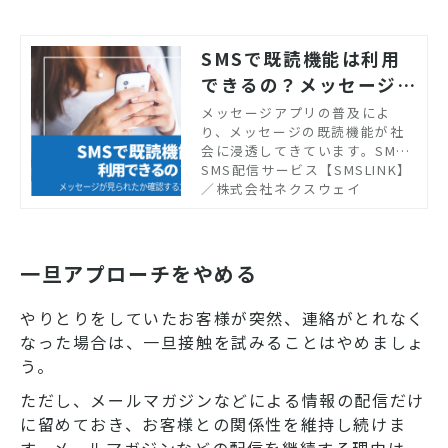
SMSで既読機能は利用
できるの？メッセージが
見られたか確認する方法
メッセージアプリの普及によ
り、メッセージの既読機能が社
も紹介
会に浸透してきています。SMS
（ショートメッセージサービ
SMS配信サービス【SMSLINK】
ス）を検討中、あるいは利用中
／株式会社ネクスウェイ
の人は、SMSでも既読機能が使
用できるか疑問を感じているか
もしれません。この記事では、
顧客対応にSMSを活用したいと
一旦アプローチをやめる
考える企業の担当者に向けて、S
MSの既読機能について解説しま
やりとりをしていたお客様が突然、連絡がとれなく
す。メッセージが顧客に届いた
なった場合は、一旦接触を試みることはやめましょ
か確認する方法や、SMSを導入
する際のポイントも紹介するの
う。
で参考にしてください。
ただし、メールマガジンなどによる情報の配信だけ
に留めておき、お客様との関係性を維持し続けま