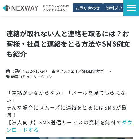
お問い合わせ
資料ダウンロード
サービス一覧
連絡が取れない人と連絡を取るには？お
選ばれる理由
客様・社員と連絡をとる方法やSMS例文
プラン・価格
も紹介
導入事例
（更新：
2024-10-24
）
ネクスウェイ／SMSLINKサポート
活用シーン
顧客コミュニケーション
コラム
「電話がつながらない」「メールを見てもらえな
パートナー制度
い」
そんな場合にスムーズに連絡をとるにはSMSが最
適！
【法人向け】SMS送信サービスの資料を無料で
ダウ
ンロードする