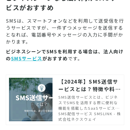
ビスがおすすめ
SMSは、スマートフォンなどを利用して送受信を行
うサービスですが、一件ずつメッセージを送信する
となれば、電話番号やメッセージの入力に手間がか
かります。
ビジネスシーンでSMSを利用する場合は、法人向け
の
SMSサービス
がおすすめ
です。
【2024年】SMS送信サ
ービスとは？特徴や料
金、選び方を徹底解説！
SMS送信サービスとは、ビジネ
スでSMSを活用する際に便利な
機能を搭載したSaaSサービスの
ことです。この記事ではSMS配
SMS配信サービス SMSLINK - 株
信サービスの導入を検討してい
式会社ネクスウェイ
る企業に向けて、より効率的、