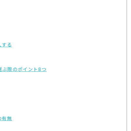
入する
選ぶ際のポイント8つ
の有無