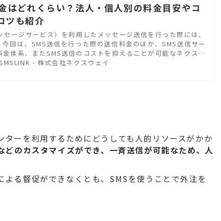
料金はどれくらい？法人・個人別の料金目安やコ
コツも紹介
メッセージサービス）を利用したメッセージ送信を行った際には、
。今回は、SMS送信を行った際の送信料金のほか、SMS送信サー
料金体系、またSMS送信のコストを抑えることが可能なネクスウ
ージ送信サービス「SMSLINK」についてご紹介します。
SMSLINK - 株式会社ネクスウェイ
ンターを利用するためにどうしても人的リソースがかか
みなどのカスタマイズができ、一斉送信が可能なため、人
による督促ができなくとも、SMSを使うことで外注を