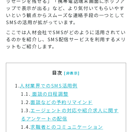
ッセージを残せる」「携帯電話端末画面にポップア
ップで表示が出る」など、より気付いてもらいやす
いという観点からスムーズな連絡手段の一つとして
SMSの活用が拡がっています。
ここでは人材会社でSMSがどのように活用されてい
るのかを紹介し、SMS配信サービスを利用するメリ
ットもご紹介します。
目次
[非表示]
1.
人材業界でのSMS活用例
1.1.
面談の日程調整
1.2.
面談などの予約リマインド
1.3.
エージェントの対応や紹介求人に関す
るアンケートの配信
1.4.
求職者とのコミュニケーション