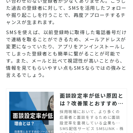
い合わせのない登録者が少なくありません。こうし
た過去の登録者に対して、SMSを活用したフォロー
や掘り起こしを行うことで、再度アプローチするチ
ャンスが生まれます。
SMSを使えば、以前登録時に取得した電話番号だけ
で連絡を取ることができるため、メールアドレスが
変更になっていたり、アプリをアンインストールし
てしまった登録者とも簡単に繋がることが可能で
す。また、メールと比べて視認性が高いことから、
情報を見てもらいやすい点もSMSならではの強みと
言えるでしょう。
面談設定率が低い原因と
は？改善策とおすすめの
ツールを紹介
採用現場において、より多くの
応募者と面談をするために面談
設定率を重視している企業も多
いでしょう。しかし、「なかな
SMS配信サービス SMSLINK - 株