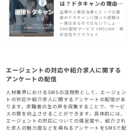
は？ドタキャンの理由や
志望度を下げないための
企業の人事担当者にとっては面
接のドタキャンに困った経験は
方法も解説
一度はあるのではないでしょう
か？この記事では、面接ドタキ
SMS配信サービス SMSLINK - 株
ャンの対策を解説します。ドタ
式会社ネクスウェイ
キャンの理由や面接前に志望度
を下げないための方法もくわし
く紹介していきます。採用活動
がうまくいかずに困っている企
業の担当者の方に役立つ内容な
ので、ぜひ参考にしてみてくだ
エージェントの対応や紹介求人に関する
さい。
アンケートの配信
人材業界におけるSMSの活用例として、エージェン
トの対応や紹介求人に関するアンケートの配信があ
ります。求職者の生の声を収集することで、サービ
スの質を向上させることができます。具体的には、
エージェントの対応についての満足度や、紹介され
た求人の魅力度などを尋ねるアンケートをSMSで配