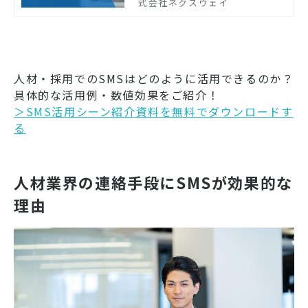
か面談設定率が上がらない」と
式会社ネクスウェイ
苦労しているご担当者様もいる
のではないでしょうか？本記事
では、面談設定率が低くなる原
因と改善策を紹介します。さら
に面談設定率の向上におすすめ
人材・採用でのSMSはどのように活用できるのか？
のツールも紹介しますので、ぜ
具体的な活用例・数値効果をご紹介！
ひ参考にしてみてください。
＞SMS活用シーン紹介資料を無料でダウンロードす
る
人材業界の連絡手段にSMSが効果的な
理由