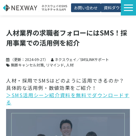
お問い合わせ
資料ダウンロード
サービス一覧
人材業界の求職者フォローにはSMS！採
選ばれる理由
用事業での活用例を紹介
プラン・価格
導入事例
（更新：
2024-09-27
）
ネクスウェイ／SMSLINKサポート
無断キャンセル対策
リマインド
人材
活用シーン
人材・採用でSMSはどのように活用できるのか？
コラム
具体的な活用例・数値効果をご紹介！
＞SMS活用シーン紹介資料を無料でダウンロードす
パートナー制度
る