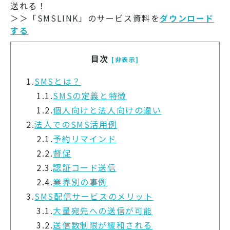
送れる！
＞＞「SMSLINK」のサービス資料を
ダウンロード
する
目次
[非表示]
1.
SMSとは？
1.1.
SMSの定義と特徴
1.2.
個人向けと法人向けの違い
2.
法人でのSMS活用例
2.1.
予約リマインド
2.2.
督促
2.3.
認証コード送信
2.4.
業界別の事例
3.
SMS配信サービスのメリット
3.1.
大量宛先への送信が可能
3.2.
送信数制限が緩和される