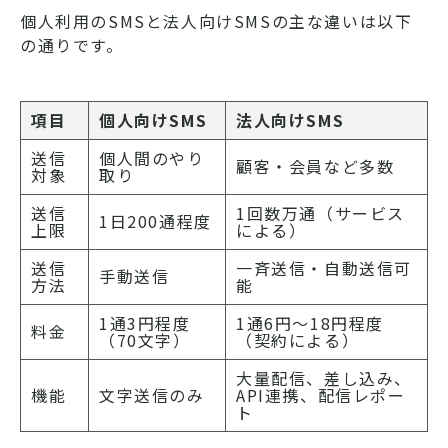
個人利用のSMSと法人向けSMSの主な違いは以下
の通りです。
項目
個人向けSMS
法人向けSMS
送信
個人間のやり
顧客・会員など多数
対象
取り
送信
1回数万通（サービス
1日200通程度
上限
による）
送信
一斉送信・自動送信可
手動送信
方法
能
1通3円程度
1通6円〜18円程度
料金
（70文字）
（契約による）
大量配信、差し込み、
機能
文字送信のみ
API連携、配信レポー
ト