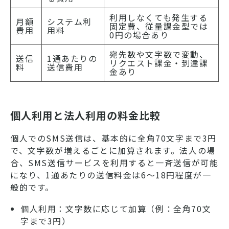
利用しなくても発生する
月額
システム利
固定費、従量課金型では
費用
用料
0円の場合あり
宛先数や文字数で変動、
送信
1通あたりの
リクエスト課金・到達課
料
送信費用
金あり
個人利用と法人利用の料金比較
個人でのSMS送信は、基本的に全角70文字まで3円
で、文字数が増えるごとに加算されます。法人の場
合、SMS送信サービスを利用すると一斉送信が可能
になり、1通あたりの送信料金は6～18円程度が一
般的です。
個人利用：文字数に応じて加算（例：全角70文
字まで3円）