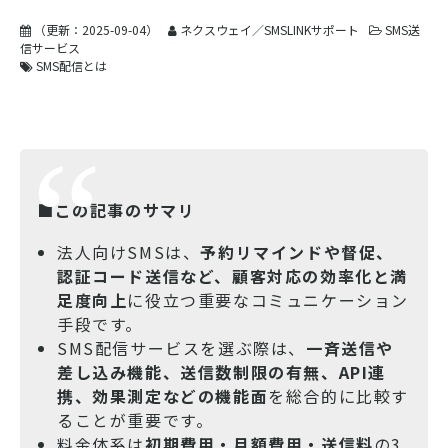
（更新：
2025-09-04
）
ネクスウェイ／SMSLINKサポート
SMS送
信サービス
SMS配信とは
■この記事のサマリ
法人向けSMSは、
予約リマインドや督促、
認証コード送信など、顧客対応の効率化と満
足度向上
に役立つ重要なコミュニケーション
手段です。
SMS配信サービスを選ぶ際は、
一斉送信や
差し込み機能、送信数制限の有無、API連
携、効果測定などの機能面
を総合的に比較す
ることが重要です。
料金体系は
初期費用・月額費用・送信料
の3