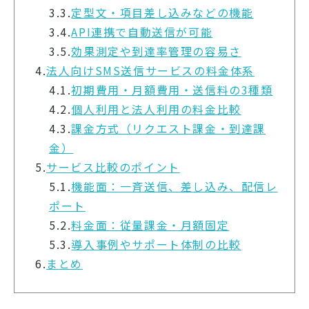
3.3.
定型文・項目差し込みなどの機能
3.4.
API連携で自動送信が可能
3.5.
効果測定や到達率管理の容易さ
4.
法人向けSMS送信サービスの料金体系
4.1.
初期費用・月額費用・送信料の3種類
4.2.
個人利用と法人利用の料金比較
4.3.
課金方式（リクエスト課金・到達課
金）
5.
サービス比較のポイント
5.1.
機能面：一斉送信、差し込み、配信レ
ポート
5.2.
料金面：従量課金・月額固定
5.3.
導入事例やサポート体制の比較
6.
まとめ