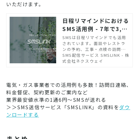
いただけます。
日程リマインドにおける
SMS活用例 - 7年で3,50
0社超の導入実績｜SMS
SMSは日程リマインドでも活用
されています。面談やレストラ
配信サービス SMSLIN
ンの予約、工事・点検の訪問日
K
程、診察予約など、予約日時をS
SMS配信サービス SMSLINK - 株
MSで事前リマインドすること
式会社ネクスウェイ
で、無断キャンセルを防ぎま
す。
電気・ガス事業者での活用例も多数！訪問日連絡、
料金督促、契約更新のご案内など
業界最安値水準の1通6円～SMSが送れる
＞＞SMS送信サービス「SMSLINK」の資料を
ダウ
ンロードする
まとめ