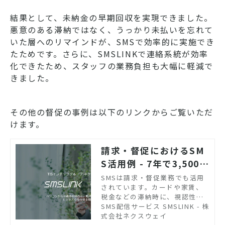
結果として、未納金の早期回収を実現できました。
悪意のある滞納ではなく、うっかり未払いを忘れて
いた層へのリマインドが、SMSで効率的に実施でき
たためです。さらに、SMSLINKで連絡系統が効率
化できたため、スタッフの業務負担も大幅に軽減で
きました。
その他の督促の事例は以下のリンクからご覧いただ
けます。
請求・督促におけるSM
S活用例 - 7年で3,500社
超の導入実績｜SMS配
SMSは請求・督促業務でも活用
されています。カードや家賃、
信サービス SMSLINK
税金などの滞納時に、視認性の
高いSMSで連絡することで、回
SMS配信サービス SMSLINK - 株
収率UPにつなげられます。
式会社ネクスウェイ