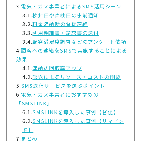
3.
電気・ガス事業者によるSMS活用シーン
3.1.
検針日や点検日の事前通知
3.2.
料金滞納時の督促連絡
3.3.
利用明細書・請求書の送付
3.4.
顧客満足度調査などのアンケート依頼
4.
顧客への連絡をSMSで実施することによる
効果
4.1.
滞納の回収率アップ
4.2.
郵送によるリソース・コストの削減
5.
SMS送信サービスを選ぶポイント
6.
電気・ガス事業者におすすめの
「SMSLINK」
6.1.
SMSLINKを導入した事例【督促】
6.2.
SMSLINKを導入した事例【リマイン
ド】
7.
まとめ