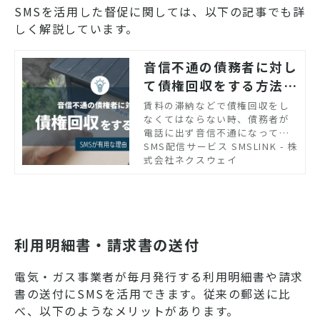
SMSを活用した督促に関しては、以下の記事でも詳
しく解説しています。
音信不通の債務者に対し
て債権回収をする方法
は？SMSが有用な理由
賃料の滞納などで債権回収をし
なくてはならない時、債務者が
電話に出ず音信不通になってし
まう場合があります。そのよう
SMS配信サービス SMSLINK - 株
な時にはSMSなどの連絡手段を
式会社ネクスウェイ
活用しましょう。督促連絡にSM
Sが役立つ理由を紹介します。
利用明細書・請求書の送付
電気・ガス事業者が毎月発行する利用明細書や請求
書の送付にSMSを活用できます。従来の郵送に比
べ、以下のようなメリットがあります。