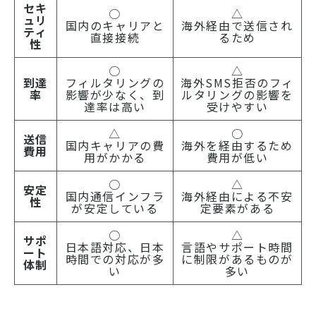
セキ
○
△
ュリ
国内のキャリアと
海外経由で送信され
ティ
直接接続
るため
性
○
△
到達
フィルタリングの
海外SMS拒否のフィ
率
影響が少なく、到
ルタリングの影響を
達率は高い
受けやすい
△
○
送信
国内キャリアの費
海外を経由するため
費用
用がかかる
費用が低い
○
△
安定
国内通信インフラ
海外経由による不安
性
が安定している
定要素がある
○
△
サポ
日本語対応、日本
言語やサポート時間
ート
時間での対応が多
に制限があるものが
体制
い
多い