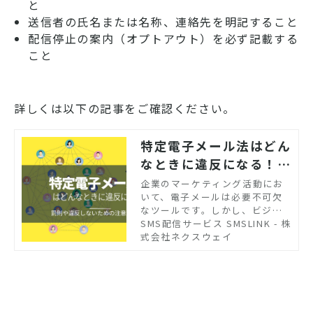
と
送信者の氏名または名称、連絡先を明記すること
配信停止の案内（オプトアウト）を必ず記載する
こと
詳しくは以下の記事をご確認ください。
特定電子メール法はどん
なときに違反になる！？
罰則や違反しないための
企業のマーケティング活動にお
いて、電子メールは必要不可欠
注意点を解説
なツールです。しかし、ビジネ
スで電子メールを使用するため
SMS配信サービス SMSLINK - 株
には、特定電子メール法で定め
式会社ネクスウェイ
られたルールを守る義務があり
ます。この記事では、特定電子
メール法が制定された理由や違
反した場合の罰則などについて
解説します。違反しないための