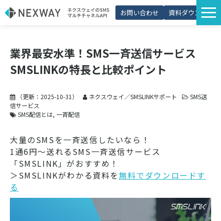
お問い合わせ
資料ダウンロード
サービス一覧
業界最安水準！SMS一斉送信サービス
選ばれる理由
SMSLINKの特長と比較ポイント
プラン・価格
導入事例
（更新：
2025-10-31
）
ネクスウェイ／SMSLINKサポート
SMS送
信サービス
活用シーン
SMS配信とは
一斉配信
コラム
大量のSMSを一斉送信したいなら！
1通6円～送れるSMS一斉送信サービス
パートナー制度
「SMSLINK」がおすすめ！
＞SMSLINKがわかる資料を
無料でダウンロードす
る