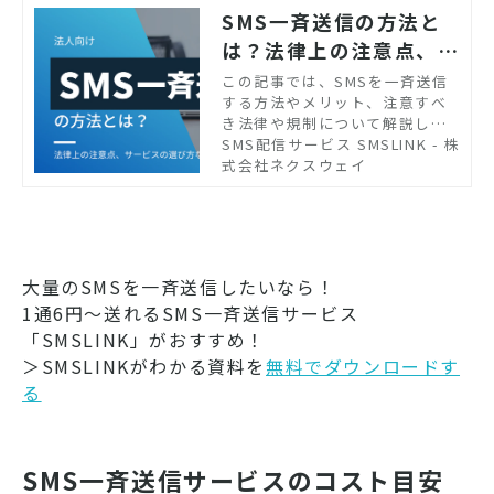
SMS一斉送信の方法と
は？法律上の注意点、サ
ービスの選び方やポイン
この記事では、SMSを一斉送信
する方法やメリット、注意すべ
トなどを紹介
き法律や規制について解説しま
す。また、一斉送信サービスの
SMS配信サービス SMSLINK - 株
選び方や活用例なども紹介する
式会社ネクスウェイ
ので、参考にしてください。
大量のSMSを一斉送信したいなら！
1通6円～送れるSMS一斉送信サービス
「SMSLINK」がおすすめ！
＞SMSLINKがわかる資料を
無料でダウンロードす
る
SMS一斉送信サービスのコスト目安