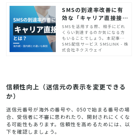
SMSの到達率改善に有
効な「キャリア直接接
続」とは？海外網・国内
SMSを活用する際、相手にどれ
くらい到達するのか気になる方
網との違いも解説
もいることでしょう。本記事で
は、SMSの到達率の高さやその
SMS配信サービス SMSLINK - 株
理由を解説します。さらに、開
式会社ネクスウェイ
封率を上げるポイントも紹介し
ます。SMSを顧客コミュニケー
ションに活用しようと考えてい
る企業の担当者の方はぜひご覧
ください。
信頼性向上（送信元の表示を変更できる
か）
送信元番号が海外の番号や、050で始まる番号の場
合、受信者に不審に思われたり、開封されにくくな
る可能性もあります。信頼性を高めるためには、以
下を確認しましょう。