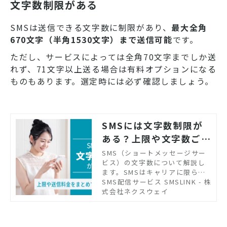
注意点についても解説するた
文字数制限がある
め、ぜひ参考にしてください。
SMSは送信できる文字数に制限があり、
最大全角
670文字（半角1530文字）まで送信可能
です。
ただし、サービスによっては全角70文字までしか送
れず、71文字以上送る場合は有料オプションになる
ものもあります。選定時には必ず確認しましょう。
SMSには文字数制限が
ある？上限や文字数ごと
の送信料金も解説
SMS（ショートメッセージサー
ビス）の文字数について解説し
ます。SMSはキャリアに限らず
使えるほか、専用アプリのイン
SMS配信サービス SMSLINK - 株
ストールが不要、到達率が高
式会社ネクスウェイ
く、視認性が高いなどのメリッ
トがあります。この記事では、S
MSの文字数制限や送信にかかる