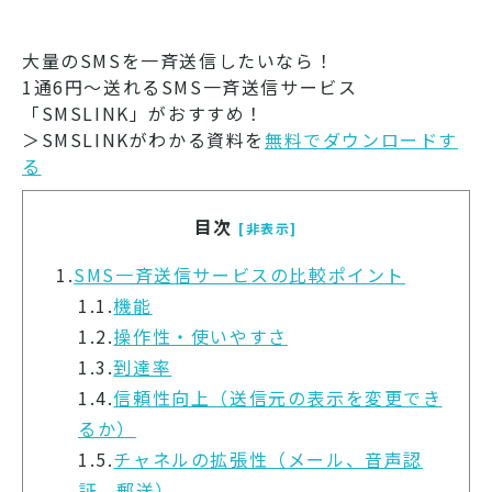
大量のSMSを一斉送信したいなら！
1通6円～送れるSMS一斉送信サービス
「SMSLINK」がおすすめ！
＞SMSLINKがわかる資料を
無料でダウンロードす
る
目次
[非表示]
1.
SMS一斉送信サービスの比較ポイント
1.1.
機能
1.2.
操作性・使いやすさ
1.3.
到達率
1.4.
信頼性向上（送信元の表示を変更でき
るか）
1.5.
チャネルの拡張性（メール、音声認
証、郵送）