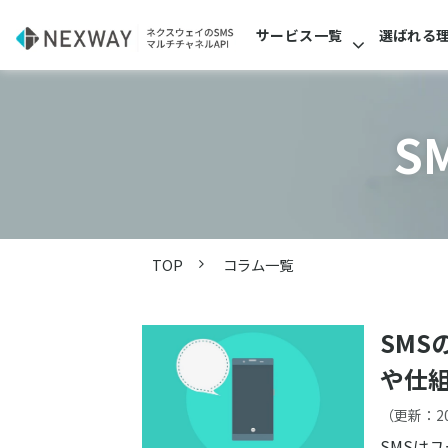
サービス一覧
選ばれる
S
TOP
コラム一覧
SM
や仕
（更新：
2
SMSは