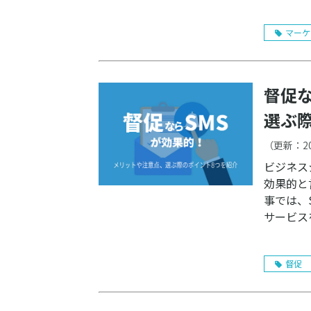
マーケ
督促
選ぶ
（更新：
2
ビジネス
効果的と
事では、
サービス
督促