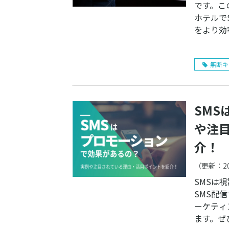
です。こ
ホテルで
をより効
無断キ
SM
や注
介！
（更新：
2
SMSは
SMS配
ーケティ
ます。ぜ