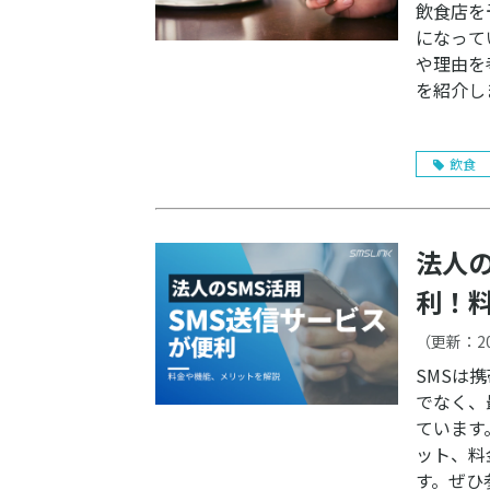
飲食店を
になって
や理由を
を紹介し
飲食
法人の
利！
（更新：
2
SMSは
でなく、
ています。 本記事では、法人向けSMSの基本知識や活用
ット、料
す。ぜひ