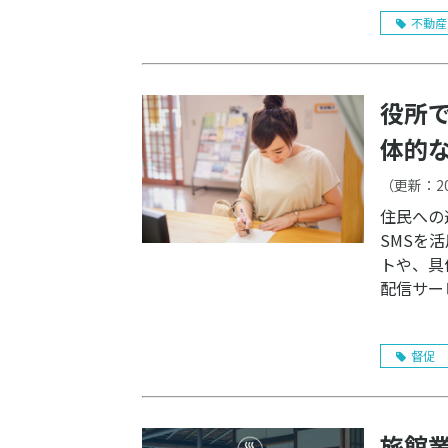
不動産
役所で
体的
（更新：
2
住民への
SMSを
トや、具
配信サー
督促
旅館