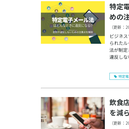
特定
めの
（更新：
2
ビジネス
られたル
法が制定
違反しな
特定電
飲食
を減
（更新：
2