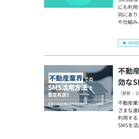
にも利用
向にあり
や仕組み
SMS
不動
効な
（更新：
2
不動産業
ざまな連
利用する
SMSを